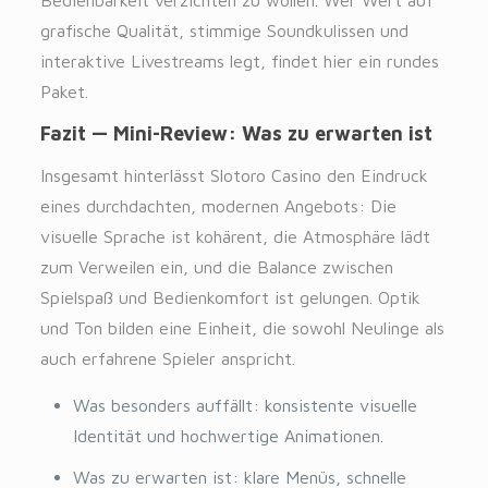
Bedienbarkeit verzichten zu wollen. Wer Wert auf
grafische Qualität, stimmige Soundkulissen und
interaktive Livestreams legt, findet hier ein rundes
Paket.
Fazit — Mini-Review: Was zu erwarten ist
Insgesamt hinterlässt Slotoro Casino den Eindruck
eines durchdachten, modernen Angebots: Die
visuelle Sprache ist kohärent, die Atmosphäre lädt
zum Verweilen ein, und die Balance zwischen
Spielspaß und Bedienkomfort ist gelungen. Optik
und Ton bilden eine Einheit, die sowohl Neulinge als
auch erfahrene Spieler anspricht.
Was besonders auffällt: konsistente visuelle
Identität und hochwertige Animationen.
Was zu erwarten ist: klare Menüs, schnelle