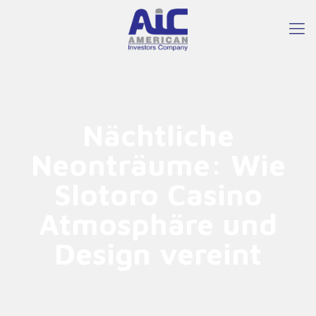
Nächtliche
Neonträume: Wie
Slotoro Casino
Atmosphäre und
Design vereint