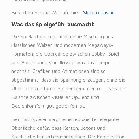
Besuchen Sie die Website hier:
Slotoro Casino
Was das Spielgefühl ausmacht
Die Spielautomaten bieten eine Mischung aus
klassischen Walzen und modernen Megaways-
Formaten; die Übergänge zwischen Lobby, Spiel
und Bonusrunde sind flüssig, was das Tempo
hochhält. Grafiken und Animationen sind so
abgestimmt, dass sie Spannung erzeugen, ohne die
Übersicht zu stören. Spieler berichten oft, dass die
Balance zwischen visueller Opulenz und
Bedienkomfort gut getroffen ist.
Bei Tischspielen sorgt eine reduzierte, elegante
Oberfläche dafür, dass Karten, Jetons und
Spieltische klar erkennbar bleiben. Die Kombination