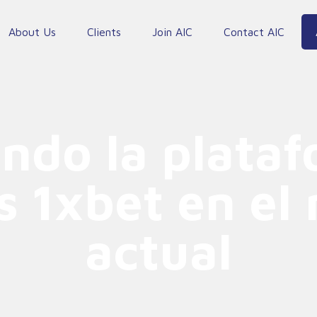
About Us
Clients
Join AIC
Contact AIC
ndo la plata
s 1xbet en el
actual