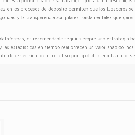
or es la profundidad de su catálogo, que abarca desde ligas d
idez en los procesos de depósito permiten que los jugadores se
uridad y la transparencia son pilares fundamentales que garan
 plataformas, es recomendable seguir siempre una estrategia b
y las estadísticas en tiempo real ofrecen un valor añadido inca
iento debe ser siempre el objetivo principal al interactuar con s