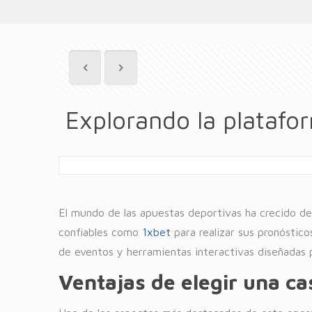
Explorando la platafo
El mundo de las apuestas deportivas ha crecido de 
confiables como
1xbet
para realizar sus pronóstico
de eventos y herramientas interactivas diseñadas p
Ventajas de elegir una c