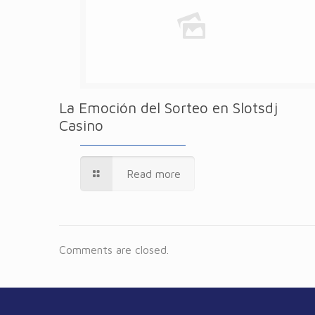
La Emoción del Sorteo en Slotsdj
Casino
Read more
Comments are closed.