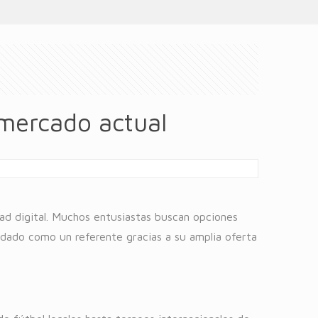
 mercado actual
dad digital. Muchos entusiastas buscan opciones
lidado como un referente gracias a su amplia oferta