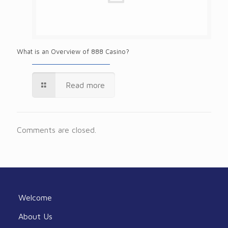
What is an Overview of 888 Casino?
Read more
Comments are closed.
Welcome
About Us