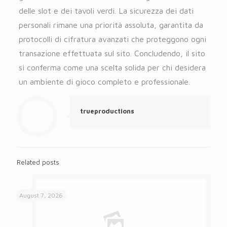
delle slot e dei tavoli verdi. La sicurezza dei dati
personali rimane una priorità assoluta, garantita da
protocolli di cifratura avanzati che proteggono ogni
transazione effettuata sul sito. Concludendo, il sito
si conferma come una scelta solida per chi desidera
un ambiente di gioco completo e professionale.
trueproductions
Related posts
August 7, 2026