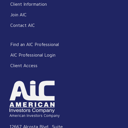
Client Information
Join AIC
Contact AIC
Find an AIC Professional
AIC Professional Login
Client Access
American Investors Company
12667 Alcosta Blvd., Suite