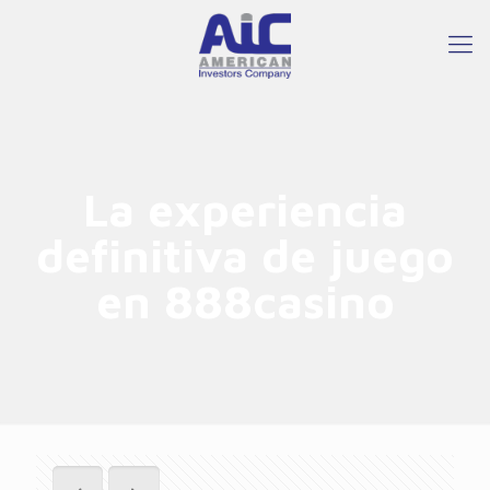
La experiencia
definitiva de juego
en 888casino