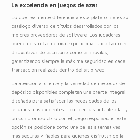
La excelencia en juegos de azar
Lo que realmente diferencia a esta plataforma es su
catálogo diverso de títulos desarrollados por los
mejores proveedores de software. Los jugadores
pueden disfrutar de una experiencia fluida tanto en
dispositivos de escritorio como en móviles,
garantizando siempre la máxima seguridad en cada
transacción realizada dentro del sitio web.
La atención al cliente y la variedad de métodos de
depósito disponibles completan una oferta integral
diseñada para satisfacer las necesidades de los
usuarios más exigentes. Con licencias actualizadas y
un compromiso claro con el juego responsable, esta
opción se posiciona como una de las alternativas
más seguras y fiables para quienes disfrutan de la