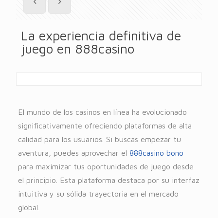
La experiencia definitiva de
juego en 888casino
El mundo de los casinos en línea ha evolucionado
significativamente ofreciendo plataformas de alta
calidad para los usuarios. Si buscas empezar tu
aventura, puedes aprovechar el
888casino bono
para maximizar tus oportunidades de juego desde
el principio. Esta plataforma destaca por su interfaz
intuitiva y su sólida trayectoria en el mercado
global.