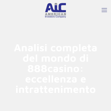
Analisi completa
del mondo di
888casino:
eccellenza e
intrattenimento