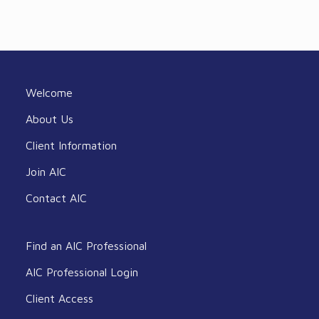
Welcome
About Us
Client Information
Join AIC
Contact AIC
Find an AIC Professional
AIC Professional Login
Client Access