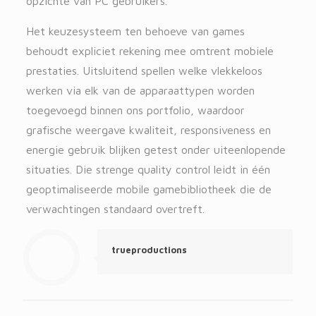
opzichte van PC gebruikers.
Het keuzesysteem ten behoeve van games
behoudt expliciet rekening mee omtrent mobiele
prestaties. Uitsluitend spellen welke vlekkeloos
werken via elk van de apparaattypen worden
toegevoegd binnen ons portfolio, waardoor
grafische weergave kwaliteit, responsiveness en
energie gebruik blijken getest onder uiteenlopende
situaties. Die strenge quality control leidt in één
geoptimaliseerde mobile gamebibliotheek die de
verwachtingen standaard overtreft.
trueproductions