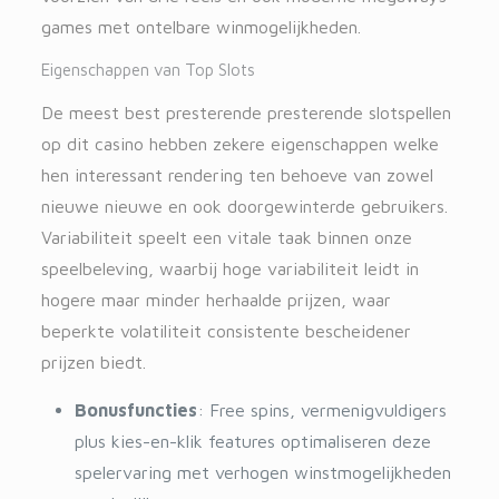
games met ontelbare winmogelijkheden.
Eigenschappen van Top Slots
De meest best presterende presterende slotspellen
op dit casino hebben zekere eigenschappen welke
hen interessant rendering ten behoeve van zowel
nieuwe nieuwe en ook doorgewinterde gebruikers.
Variabiliteit speelt een vitale taak binnen onze
speelbeleving, waarbij hoge variabiliteit leidt in
hogere maar minder herhaalde prijzen, waar
beperkte volatiliteit consistente bescheidener
prijzen biedt.
Bonusfuncties
: Free spins, vermenigvuldigers
plus kies-en-klik features optimaliseren deze
spelervaring met verhogen winstmogelijkheden