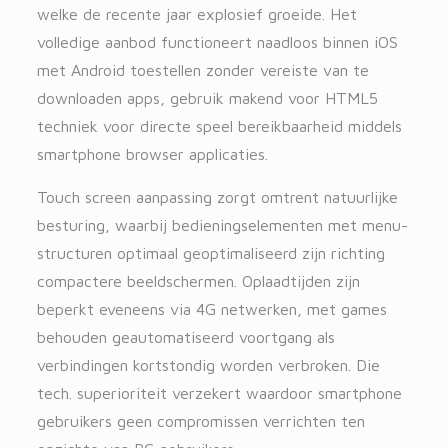
welke de recente jaar explosief groeide. Het
volledige aanbod functioneert naadloos binnen iOS
met Android toestellen zonder vereiste van te
downloaden apps, gebruik makend voor HTML5
techniek voor directe speel bereikbaarheid middels
smartphone browser applicaties.
Touch screen aanpassing zorgt omtrent natuurlijke
besturing, waarbij bedieningselementen met menu-
structuren optimaal geoptimaliseerd zijn richting
compactere beeldschermen. Oplaadtijden zijn
beperkt eveneens via 4G netwerken, met games
behouden geautomatiseerd voortgang als
verbindingen kortstondig worden verbroken. Die
tech. superioriteit verzekert waardoor smartphone
gebruikers geen compromissen verrichten ten