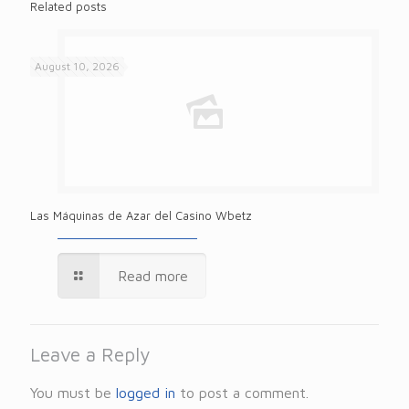
Related posts
August 10, 2026
Las Máquinas de Azar del Casino Wbetz
Read more
Leave a Reply
You must be
logged in
to post a comment.