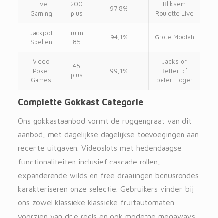
Live
200
Bliksem
97.8%
Gaming
plus
Roulette Live
Jackpot
ruim
94,1%
Grote Moolah
Spellen
85
Video
Jacks or
45
Poker
99,1%
Better of
plus
Games
beter Hoger
Complette Gokkast Categorie
Ons gokkastaanbod vormt de ruggengraat van dit
aanbod, met dagelijkse dagelijkse toevoegingen aan
recente uitgaven. Videoslots met hedendaagse
functionaliteiten inclusief cascade rollen,
expanderende wilds en free draaiingen bonusrondes
karakteriseren onze selectie. Gebruikers vinden bij
ons zowel klassieke klassieke fruitautomaten
voorzien van drie reels en ook moderne megaways