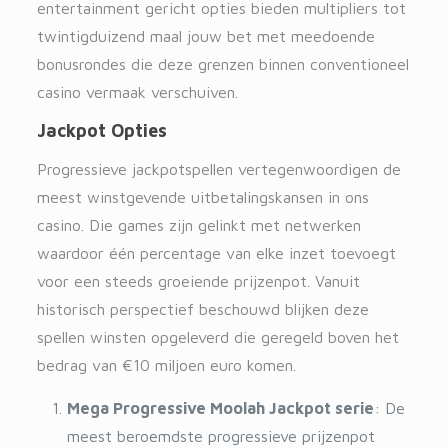
entertainment gericht opties bieden multipliers tot
twintigduizend maal jouw bet met meedoende
bonusrondes die deze grenzen binnen conventioneel
casino vermaak verschuiven.
Jackpot Opties
Progressieve jackpotspellen vertegenwoordigen de
meest winstgevende uitbetalingskansen in ons
casino. Die games zijn gelinkt met netwerken
waardoor één percentage van elke inzet toevoegt
voor een steeds groeiende prijzenpot. Vanuit
historisch perspectief beschouwd blijken deze
spellen winsten opgeleverd die geregeld boven het
bedrag van €10 miljoen euro komen.
Mega Progressive Moolah Jackpot serie
: De
meest beroemdste progressieve prijzenpot