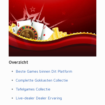
Overzicht
Beste Games binnen Dit Platform
Complette Gokkasten Collectie
Tafelgames Collectie
Live-dealer Dealer Ervaring