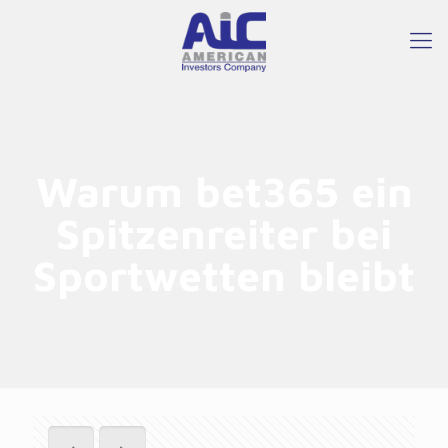
Warum bet365 ein
Spitzenreiter bei
Sportwetten bleibt