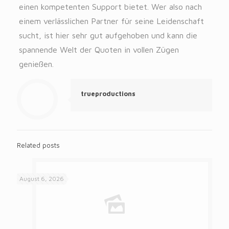
einen kompetenten Support bietet. Wer also nach
einem verlässlichen Partner für seine Leidenschaft
sucht, ist hier sehr gut aufgehoben und kann die
spannende Welt der Quoten in vollen Zügen
genießen.
trueproductions
Related posts
August 6, 2026