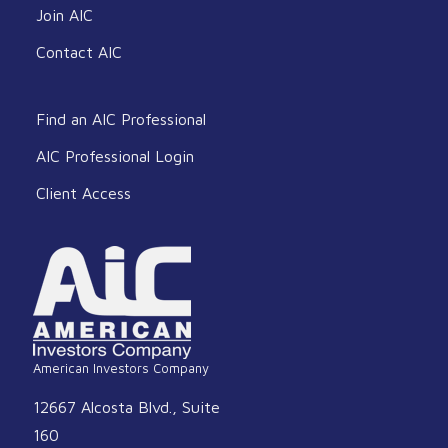
Join AIC
Contact AIC
Find an AIC Professional
AIC Professional Login
Client Access
American Investors Company
12667 Alcosta Blvd., Suite
160