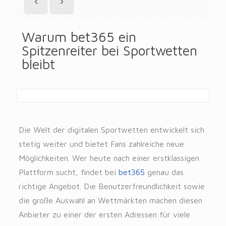
Warum bet365 ein
Spitzenreiter bei Sportwetten
bleibt
Die Welt der digitalen Sportwetten entwickelt sich
stetig weiter und bietet Fans zahlreiche neue
Möglichkeiten. Wer heute nach einer erstklassigen
Plattform sucht, findet bei
bet365
genau das
richtige Angebot. Die Benutzerfreundlichkeit sowie
die große Auswahl an Wettmärkten machen diesen
Anbieter zu einer der ersten Adressen für viele