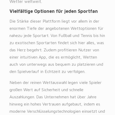
Wetter weltweit.
Vielfältige Optionen für jeden Sportfan
Die Stärke dieser Plattform liegt vor allem in der
enormen Tiefe der angebotenen Wettoptionen für
nahezu jede Sportart. Von Fußball und Tennis bis hin
zu exotischen Sportarten findet sich hier alles, was
das Herz begehrt. Zudem profitieren Nutzer von
einer intuitiven App, die es ermöglicht, Wetten
auch von unterwegs aus bequem zu platzieren und
den Spielverlauf in Echtzeit zu verfolgen.
Neben der reinen Wettauswahl legen viele Spieler
großen Wert auf Sicherheit und schnelle
Auszahlungen. Das Unternehmen hat über Jahre
hinweg ein hohes Vertrauen aufgebaut, indem es
moderne Verschlüsselungstechnologien einsetzt und