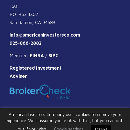
160
P.O. Box 1307
San Ramon, CA 94583
info@americaninvestorsco.com
925-866-2882
Member:
FINRA
/
SIPC
Registered Investment
Adviser
American Investors Company uses cookies to improve your
experience. We'll assume you're ok with this, but you can opt-
© 2026 American Investors Company. All Rights Reserved.
out if you wish.
Cookie settings
ACCEPT