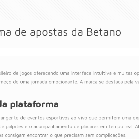
rma de apostas da Betano
ileiro de jogos oferecendo uma interface intuitiva e muitas 
meço de uma jornada emocionante. A marca se destaca pela va
da plataforma
rangente de eventos esportivos ao vivo que permitem uma exp
 de palpites e o acompanhamento de placares em tempo real. Al
tes consigam encontrar o que precisam sem complicações.