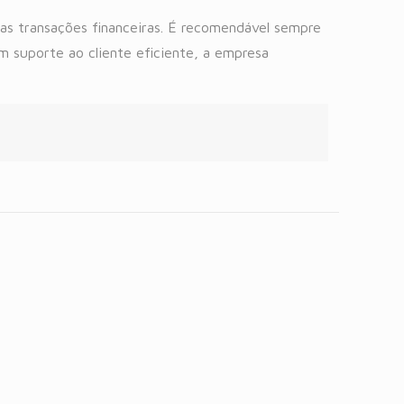
 as transações financeiras. É recomendável sempre
um suporte ao cliente eficiente, a empresa