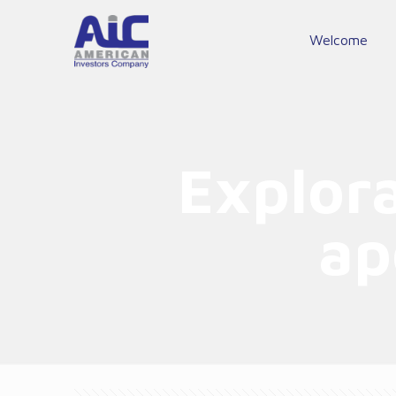
Welcome
Explor
ap