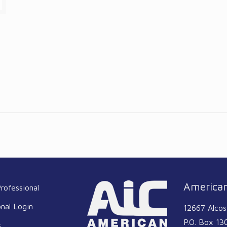
American
rofessional
onal Login
12667 Alcos
P.O. Box 13
s