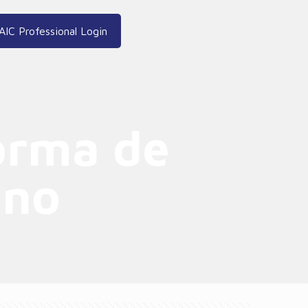
AIC Professional Login
orma de
ano