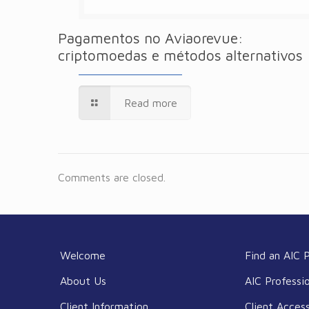
Pagamentos no Aviaorevue:
criptomoedas e métodos alternativos
Read more
Comments are closed.
Welcome
Find an AIC P
About Us
AIC Professi
Client Information
Client Acces