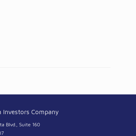
 Investors Company
ta Blvd., Suite 160
07