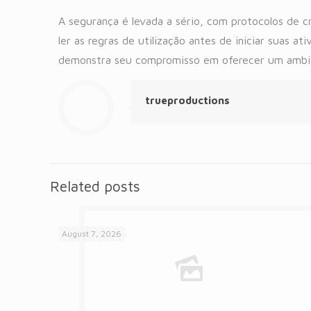
A segurança é levada a sério, com protocolos de c
ler as regras de utilização antes de iniciar suas 
demonstra seu compromisso em oferecer um ambient
trueproductions
Related posts
August 7, 2026