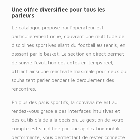
Une offre diversifiee pour tous les
parieurs
Le catalogue propose par l’operateur est
particulierement riche, couvrant une multitude de
disciplines sportives allant du football au tennis, en
passant par le basket. La section en direct permet
de suivre l’evolution des cotes en temps reel,
offrant ainsi une reactivite maximale pour ceux qui
souhaitent parier pendant le deroulement des
rencontres.
En plus des paris sportifs, la convivialite est au
rendez-vous grace a des interfaces intuitives et
des outils d’aide a la decision. La gestion de votre
compte est simplifiee par une application mobile
performante, vous permettant de rester connecte