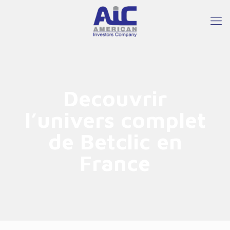
Decouvrir
l’univers complet
de Betclic en
France