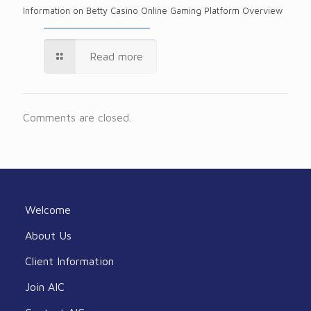
Information on Betty Casino Online Gaming Platform Overview
Read more
Comments are closed.
Welcome
About Us
Client Information
Join AIC