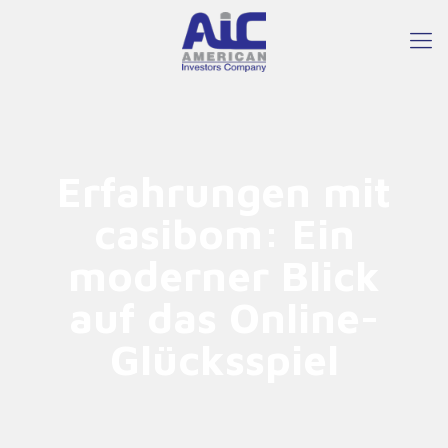
Erfahrungen mit
casibom: Ein
moderner Blick
auf das Online-
Glücksspiel