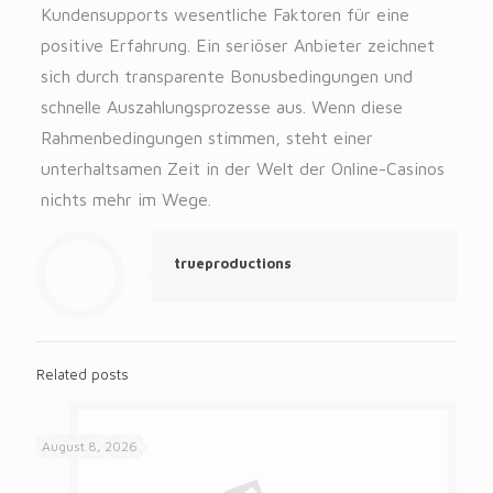
Kundensupports wesentliche Faktoren für eine
positive Erfahrung. Ein seriöser Anbieter zeichnet
sich durch transparente Bonusbedingungen und
schnelle Auszahlungsprozesse aus. Wenn diese
Rahmenbedingungen stimmen, steht einer
unterhaltsamen Zeit in der Welt der Online-Casinos
nichts mehr im Wege.
trueproductions
Related posts
August 8, 2026