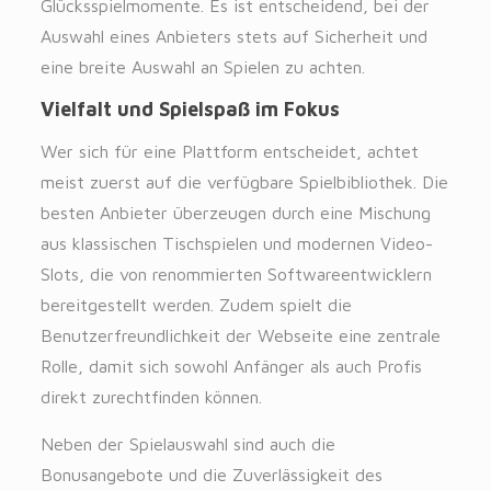
Glücksspielmomente. Es ist entscheidend, bei der
Auswahl eines Anbieters stets auf Sicherheit und
eine breite Auswahl an Spielen zu achten.
Vielfalt und Spielspaß im Fokus
Wer sich für eine Plattform entscheidet, achtet
meist zuerst auf die verfügbare Spielbibliothek. Die
besten Anbieter überzeugen durch eine Mischung
aus klassischen Tischspielen und modernen Video-
Slots, die von renommierten Softwareentwicklern
bereitgestellt werden. Zudem spielt die
Benutzerfreundlichkeit der Webseite eine zentrale
Rolle, damit sich sowohl Anfänger als auch Profis
direkt zurechtfinden können.
Neben der Spielauswahl sind auch die
Bonusangebote und die Zuverlässigkeit des