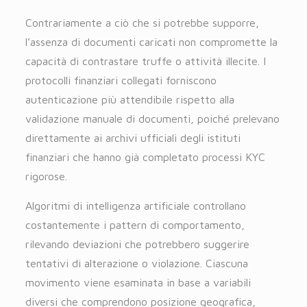
Contrariamente a ciò che si potrebbe supporre,
l’assenza di documenti caricati non compromette la
capacità di contrastare truffe o attività illecite. I
protocolli finanziari collegati forniscono
autenticazione più attendibile rispetto alla
validazione manuale di documenti, poiché prelevano
direttamente ai archivi ufficiali degli istituti
finanziari che hanno già completato processi KYC
rigorose.
Algoritmi di intelligenza artificiale controllano
costantemente i pattern di comportamento,
rilevando deviazioni che potrebbero suggerire
tentativi di alterazione o violazione. Ciascuna
movimento viene esaminata in base a variabili
diversi che comprendono posizione geografica,