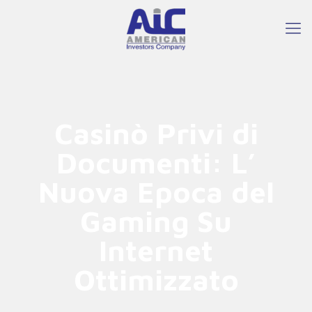
Casinò Privi di
Documenti: L’
Nuova Epoca del
Gaming Su
Internet
Ottimizzato