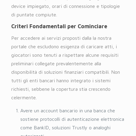
device impiegato, orari di connessione e tipologie
di puntate compiute.
Criteri Fondamentali per Cominciare
Per accedere ai servizi proposti dalla la nostra
portale che escludono esigenza di caricare atti, i
giocatori sono tenuti a rispettare alcune requisiti
preliminari collegate prevalentemente alla
disponibilità di soluzioni finanziari compatibili. Non
tutti gli enti bancari hanno integrato i sistemi
richiesti, sebbene la copertura stia crescendo
celermente.
Avere un account bancario in una banca che
sostiene protocolli di autenticazione elettronica
come BankID, soluzioni Trustly o analoghi