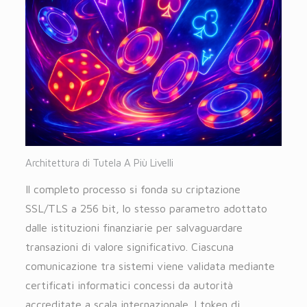
Architettura di Tutela A Più Livelli
Il completo processo si fonda su criptazione
SSL/TLS a 256 bit, lo stesso parametro adottato
dalle istituzioni finanziarie per salvaguardare
transazioni di valore significativo. Ciascuna
comunicazione tra sistemi viene validata mediante
certificati informatici concessi da autorità
accreditate a scala internazionale. I token di