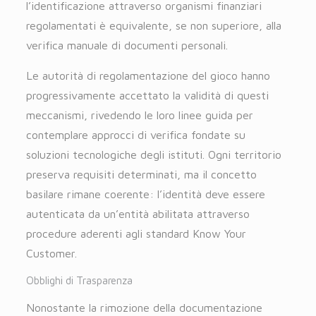
l’identificazione attraverso organismi finanziari
regolamentati è equivalente, se non superiore, alla
verifica manuale di documenti personali.
Le autorità di regolamentazione del gioco hanno
progressivamente accettato la validità di questi
meccanismi, rivedendo le loro linee guida per
contemplare approcci di verifica fondate su
soluzioni tecnologiche degli istituti. Ogni territorio
preserva requisiti determinati, ma il concetto
basilare rimane coerente: l’identità deve essere
autenticata da un’entità abilitata attraverso
procedure aderenti agli standard Know Your
Customer.
Obblighi di Trasparenza
Nonostante la rimozione della documentazione