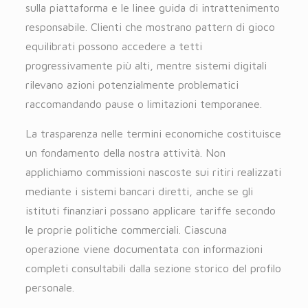
sulla piattaforma e le linee guida di intrattenimento
responsabile. Clienti che mostrano pattern di gioco
equilibrati possono accedere a tetti
progressivamente più alti, mentre sistemi digitali
rilevano azioni potenzialmente problematici
raccomandando pause o limitazioni temporanee.
La trasparenza nelle termini economiche costituisce
un fondamento della nostra attività. Non
applichiamo commissioni nascoste sui ritiri realizzati
mediante i sistemi bancari diretti, anche se gli
istituti finanziari possano applicare tariffe secondo
le proprie politiche commerciali. Ciascuna
operazione viene documentata con informazioni
completi consultabili dalla sezione storico del profilo
personale.