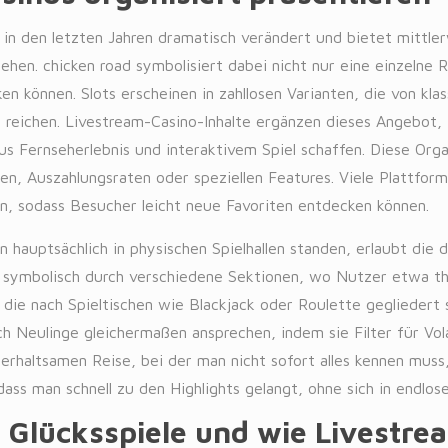
h in den letzten Jahren dramatisch verändert und bietet mittl
hen. chicken road symbolisiert dabei nicht nur eine einzelne 
 können. Slots erscheinen in zahllosen Varianten, die von kla
reichen. Livestream-Casino-Inhalte ergänzen dieses Angebot, 
s Fernseherlebnis und interaktivem Spiel schaffen. Diese Organ
n, Auszahlungsraten oder speziellen Features. Viele Plattform
, sodass Besucher leicht neue Favoriten entdecken können.
 hauptsächlich in physischen Spielhallen standen, erlaubt die di
er symbolisch durch verschiedene Sektionen, wo Nutzer etwa th
ie nach Spieltischen wie Blackjack oder Roulette gegliedert s
uch Neulinge gleichermaßen ansprechen, indem sie Filter für Vo
rhaltsamen Reise, bei der man nicht sofort alles kennen muss,
dass man schnell zu den Highlights gelangt, ohne sich in endlose
en Glücksspiele und wie Livestr