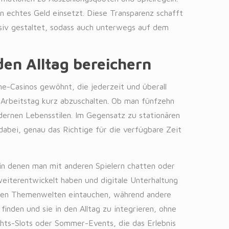
n echtes Geld einsetzt. Diese Transparenz schafft
siv gestaltet, sodass auch unterwegs auf dem
den Alltag bereichern
ine-Casinos gewöhnt, die jederzeit und überall
 Arbeitstag kurz abzuschalten. Ob man fünfzehn
odernen Lebensstilen. Im Gegensatz zu stationären
 dabei, genau das Richtige für die verfügbare Zeit
in denen man mit anderen Spielern chatten oder
eiterentwickelt haben und digitale Unterhaltung
immten Themenwelten eintauchen, während andere
finden und sie in den Alltag zu integrieren, ohne
achts-Slots oder Sommer-Events, die das Erlebnis