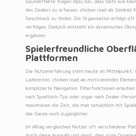
Soundeffekte tragen dazu bei, dass Slots wie kl
des Dealers zu erfassen. chicken road als Sinnbild
Geschmack zu finden. Die Organisation erfolgt oft
verfolgen. Dadurch entsteht ein dynamisches Ökosy
ergänzen.
Spielerfreundliche Oberf
Plattformen
Die Nutzererfahrung steht heute im Mittelpunkt, we
Ladezeiten. chicken road als motivierendes Eleme
komplizierte Navigation. Filterfunktionen erlaub
nach Spieltisch-Typ oder sogar nach Dealer-Personl
maximieren die Zeit, die man tatsächlich mit Spie
das Ganze noch zugänglicher.
Im Alltag vergleichen Nutzer oft verschiedene Pla
durch diese Auswahl und zeigt, dass gute Organisa