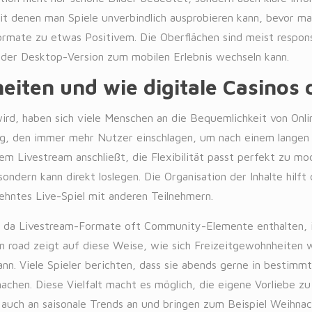
t denen man Spiele unverbindlich ausprobieren kann, bevor ma
rmate zu etwas Positivem. Die Oberflächen sind meist respon
n der Desktop-Version zum mobilen Erlebnis wechseln kann.
iten und wie digitale Casinos 
t wird, haben sich viele Menschen an die Bequemlichkeit von Onl
 Weg, den immer mehr Nutzer einschlagen, um nach einem langen
nem Livestream anschließt, die Flexibilität passt perfekt zu m
ondern kann direkt loslegen. Die Organisation der Inhalte hilft
dehntes Live-Spiel mit anderen Teilnehmern.
le, da Livestream-Formate oft Community-Elemente enthalten, 
 road zeigt auf diese Weise, wie sich Freizeitgewohnheiten w
n kann. Viele Spieler berichten, dass sie abends gerne in best
achen. Diese Vielfalt macht es möglich, die eigene Vorliebe zu 
ch auch an saisonale Trends an und bringen zum Beispiel Weihn