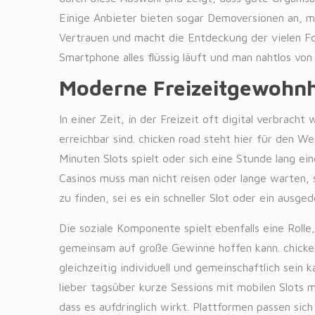
Einige Anbieter bieten sogar Demoversionen an, mi
Vertrauen und macht die Entdeckung der vielen Fo
Smartphone alles flüssig läuft und man nahtlos vo
Moderne Freizeitgewohnhe
In einer Zeit, in der Freizeit oft digital verbrach
erreichbar sind. chicken road steht hier für den
Minuten Slots spielt oder sich eine Stunde lang ei
Casinos muss man nicht reisen oder lange warten, s
zu finden, sei es ein schneller Slot oder ein ausge
Die soziale Komponente spielt ebenfalls eine Rol
gemeinsam auf große Gewinne hoffen kann. chicken
gleichzeitig individuell und gemeinschaftlich sei
lieber tagsüber kurze Sessions mit mobilen Slots m
dass es aufdringlich wirkt. Plattformen passen si