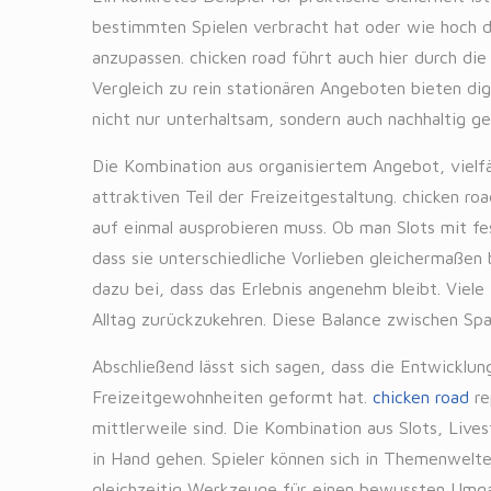
bestimmten Spielen verbracht hat oder wie hoch di
anzupassen. chicken road führt auch hier durch die
Vergleich zu rein stationären Angeboten bieten digi
nicht nur unterhaltsam, sondern auch nachhaltig ge
Die Kombination aus organisiertem Angebot, vielf
attraktiven Teil der Freizeitgestaltung. chicken ro
auf einmal ausprobieren muss. Ob man Slots mit fe
dass sie unterschiedliche Vorlieben gleichermaßen 
dazu bei, dass das Erlebnis angenehm bleibt. Viel
Alltag zurückzukehren. Diese Balance zwischen Spa
Abschließend lässt sich sagen, dass die Entwicklu
Freizeitgewohnheiten geformt hat.
chicken road
re
mittlerweile sind. Die Kombination aus Slots, Li
in Hand gehen. Spieler können sich in Themenwelte
gleichzeitig Werkzeuge für einen bewussten Umgan