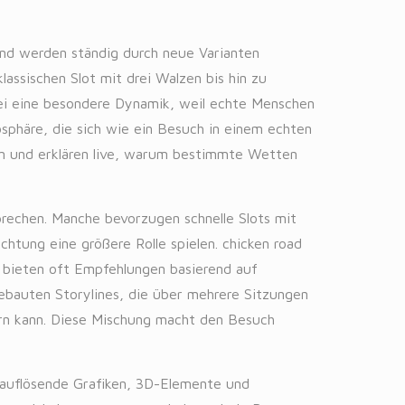
 und werden ständig durch neue Varianten
assischen Slot mit drei Walzen bis hin zu
i eine besondere Dynamik, weil echte Menschen
sphäre, die sich wie ein Besuch in einem echten
rn und erklären live, warum bestimmte Wetten
sprechen. Manche bevorzugen schnelle Slots mit
tung eine größere Rolle spielen. chicken road
n bieten oft Empfehlungen basierend auf
gebauten Storylines, die über mehrere Sitzungen
ern kann. Diese Mischung macht den Besuch
chauflösende Grafiken, 3D-Elemente und