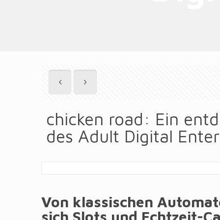
chicken road: Ein ent
des Adult Digital Ente
Von klassischen Automat
sich Slots und Echtzeit-C