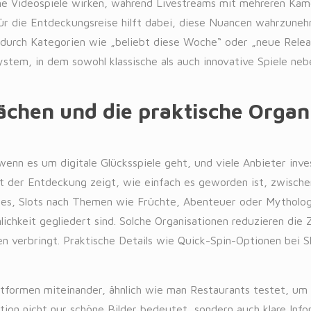
eine Videospiele wirken, während Livestreams mit mehreren Ka
 für die Entdeckungsreise hilft dabei, diese Nuancen wahrzune
 durch Kategorien wie „beliebt diese Woche“ oder „neue Relea
stem, in dem sowohl klassische als auch innovative Spiele neb
lächen und die praktische Orga
nn es um digitale Glücksspiele geht, und viele Anbieter invest
nt der Entdeckung zeigt, wie einfach es geworden ist, zwisch
en es, Slots nach Themen wie Früchte, Abenteuer oder Mytholo
ichkeit gegliedert sind. Solche Organisationen reduzieren die 
len verbringt. Praktische Details wie Quick-Spin-Optionen bei
ttformen miteinander, ähnlich wie man Restaurants testet, um d
tion nicht nur schöne Bilder bedeutet, sondern auch klare Inf