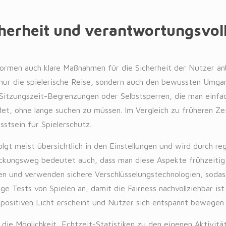
cherheit und verantwortungsvoll
formen auch klare Maßnahmen für die Sicherheit der Nutzer anb
t nur die spielerische Reise, sondern auch den bewussten Umg
 Sitzungszeit-Begrenzungen oder Selbstsperren, die man einfach
indet, ohne lange suchen zu müssen. Im Vergleich zu früheren Ze
tsein für Spielerschutz.
olgt meist übersichtlich in den Einstellungen und wird durch r
ckungsweg bedeutet auch, dass man diese Aspekte frühzeitig 
len und verwenden sichere Verschlüsselungstechnologien, soda
e Tests von Spielen an, damit die Fairness nachvollziehbar is
m positiven Licht erscheint und Nutzer sich entspannt bewegen
st die Möglichkeit, Echtzeit-Statistiken zu den eigenen Aktivit