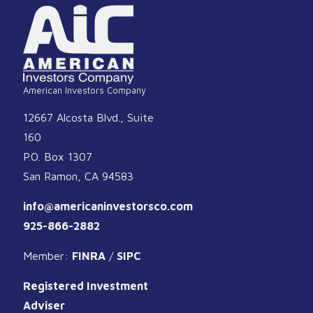
American Investors Company
12667 Alcosta Blvd., Suite
160
P.O. Box 1307
San Ramon, CA 94583
info@americaninvestorsco.com
925-866-2882
Member:
FINRA
/
SIPC
Registered Investment
Adviser