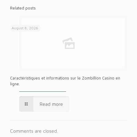
Related posts
August 8, 2026
Caractéristiques et informations sur le Zombillion Casino en
ligne.
Read more
Comments are closed.