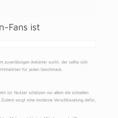
-Fans ist
zuverlässigen Anbieter sucht, der sollte sich
Wettmärkten für jeden Geschmack.
t ist. Nutzer schätzen vor allem die schnellen
 Zudem sorgt eine moderne Verschlüsselung dafür,