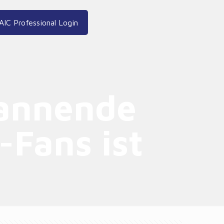
AIC Professional Login
pannende
-Fans ist