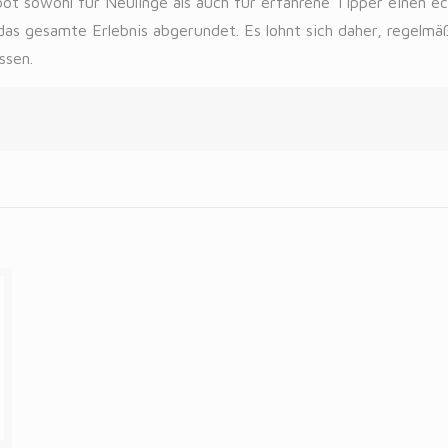
ot sowohl für Neulinge als auch für erfahrene Tipper einen e
as gesamte Erlebnis abgerundet. Es lohnt sich daher, regelmä
ssen.