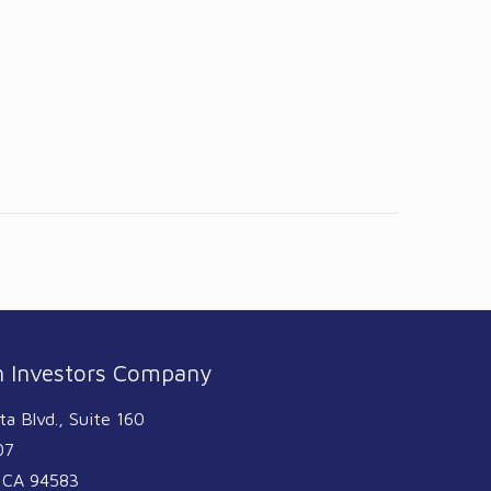
 Investors Company
ta Blvd., Suite 160
07
 CA 94583