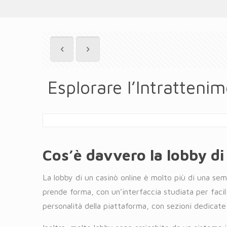
Esplorare l’Intrattenim
Cos’è davvero la lobby di
La lobby di un casinò online è molto più di una sem
prende forma, con un’interfaccia studiata per facilit
personalità della piattaforma, con sezioni dedicate 