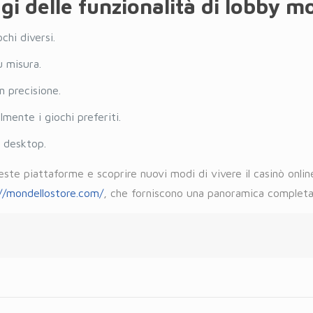
ggi delle funzionalità di lobby 
chi diversi.
u misura.
n precisione.
lmente i giochi preferiti.
e desktop.
e piattaforme e scoprire nuovi modi di vivere il casinò online
//mondellostore.com/
, che forniscono una panoramica completa 