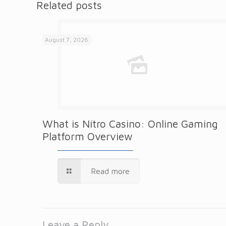
Related posts
August 7, 2026
What is Nitro Casino: Online Gaming
Platform Overview
Read more
Leave a Reply