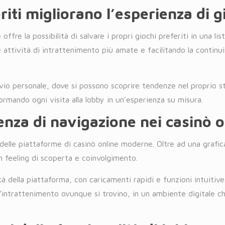
riti migliorano l’esperienza di 
offre la possibilità di salvare i propri giochi preferiti in una l
e attività di intrattenimento più amate e facilitando la continu
hivio personale, dove si possono scoprire tendenze nel proprio s
formando ogni visita alla lobby in un’esperienza su misura.
enza di navigazione nei casinò 
 delle piattaforme di casinò online moderne. Oltre ad una grafic
n feeling di scoperta e coinvolgimento.
à della piattaforma, con caricamenti rapidi e funzioni intuitive
l’intrattenimento ovunque si trovino, in un ambiente digitale ch