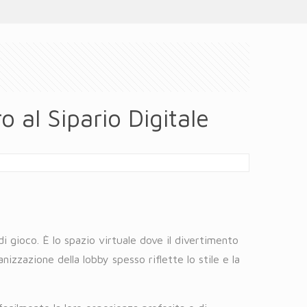
o al Sipario Digitale
i gioco. È lo spazio virtuale dove il divertimento
nizzazione della lobby spesso riflette lo stile e la