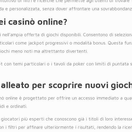
ntuitivo di filtri e ricerche che permette agli utenti di trovare 
ida e personalizzata, senza dover affrontare una sovrabbondanz
ei casinò online?
 nell’ampia offerta di giochi disponibili. Consentono di seleziona
ticolari come jackpot progressivi o modalità bonus. Questa funz
iochi meno noti ma altrettanto divertenti.
lot con temi particolari o i tavoli da poker con limiti di puntata
 alleato per scoprire nuovi gioc
casinò online è progettato per offrire un accesso immediato a qu
di e ordinati.
ocatori più esperti che conoscono già i titoli di loro interess
i filtri per affinare ulteriormente i risultati, rendendo la ric