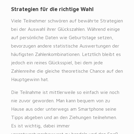
Strategien für die richtige Wahl
Viele Teilnehmer schwören auf bewährte Strategien
bei der Auswahl ihrer Glückszahlen. Während einige
auf persönliche Daten wie Geburtstage setzen,
bevorzugen andere statistische Auswertungen der
häufigsten Zahlenkombinationen. Letztlich bleibt es
jedoch ein reines Glücksspiel, bei dem jede
Zahlenreihe die gleiche theoretische Chance auf den
Hauptgewinn hat.
Die Teilnahme ist mittlerweile so einfach wie noch
nie zuvor geworden. Man kann bequem von zu
Hause aus oder unterwegs am Smartphone seine
Tipps abgeben und an den Ziehungen teilnehmen.
Es ist wichtig, dabei immer