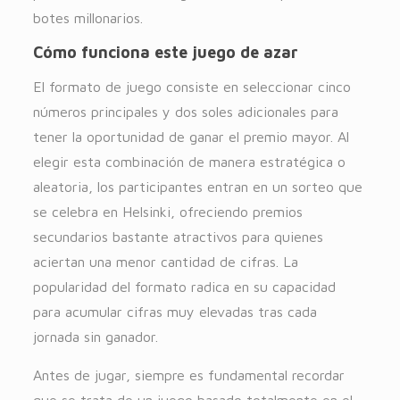
botes millonarios.
Cómo funciona este juego de azar
El formato de juego consiste en seleccionar cinco
números principales y dos soles adicionales para
tener la oportunidad de ganar el premio mayor. Al
elegir esta combinación de manera estratégica o
aleatoria, los participantes entran en un sorteo que
se celebra en Helsinki, ofreciendo premios
secundarios bastante atractivos para quienes
aciertan una menor cantidad de cifras. La
popularidad del formato radica en su capacidad
para acumular cifras muy elevadas tras cada
jornada sin ganador.
Antes de jugar, siempre es fundamental recordar