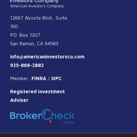
American Investors Company
12667 Alcosta Blvd., Suite
160
P.O. Box 1307
San Ramon, CA 94583
info@americaninvestorsco.com
925-866-2882
Member:
FINRA
/
SIPC
Registered Investment
Adviser