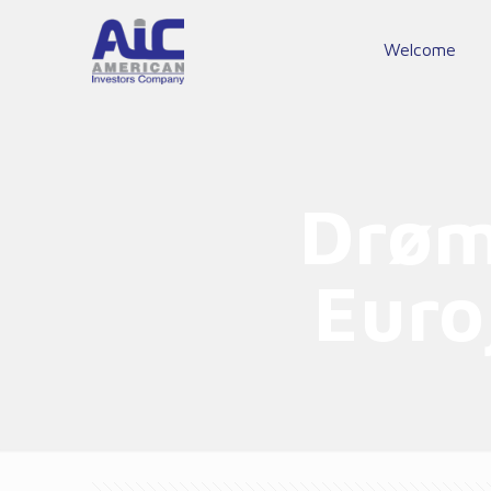
Welcome
Drøm
Euro