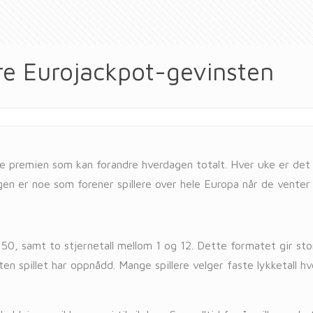
e Eurojackpot-gevinsten
premien som kan forandre hverdagen totalt. Hver uke er det m
gen er noe som forener spillere over hele Europa når de venter 
 50, samt to stjernetall mellom 1 og 12. Dette formatet gir s
en spillet har oppnådd. Mange spillere velger faste lykketall h