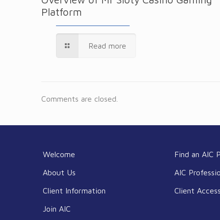
Platform
Read more
Comments are closed.
Welcome
Find an AIC P
About Us
AIC Professi
Client Information
Client Acces
Join AIC