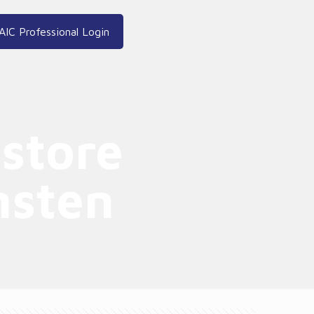
AIC Professional Login
store
nsten