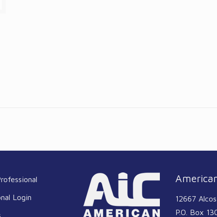
American
rofessional
onal Login
12667 Alcos
P.O. Box 13
s