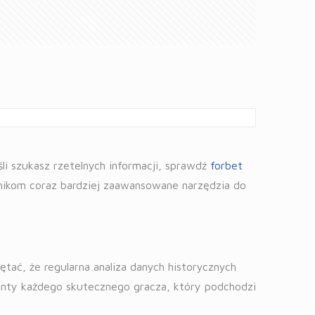
 szukasz rzetelnych informacji, sprawdź
forbet
wnikom coraz bardziej zaawansowane narzędzia do
ętać, że regularna analiza danych historycznych
ty każdego skutecznego gracza, który podchodzi