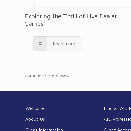
Exploring the Thrill of Live Dealer
Games
Read more
Comments are closed.
Welcome
Find an AIC P
About Us
AIC Professi
Client Information
Client Acces