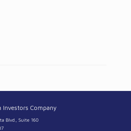
 Investors Company
ta Blvd., Suite 160
07