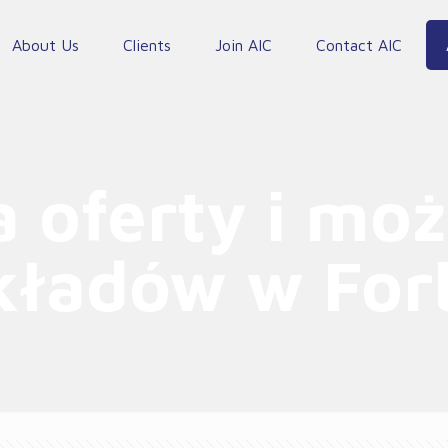
About Us
Clients
Join AIC
Contact AIC
a oferty i moż
kładów w For