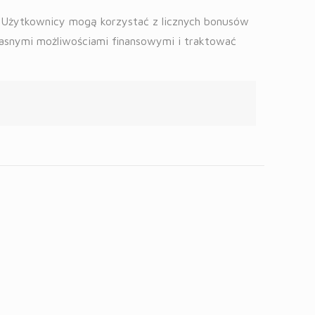
y. Użytkownicy mogą korzystać z licznych bonusów
łasnymi możliwościami finansowymi i traktować