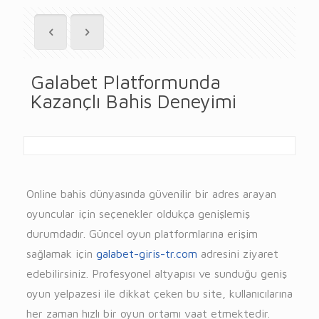
Galabet Platformunda
Kazançlı Bahis Deneyimi
Online bahis dünyasında güvenilir bir adres arayan
oyuncular için seçenekler oldukça genişlemiş
durumdadır. Güncel oyun platformlarına erişim
sağlamak için
galabet-giris-tr.com
adresini ziyaret
edebilirsiniz. Profesyonel altyapısı ve sunduğu geniş
oyun yelpazesi ile dikkat çeken bu site, kullanıcılarına
her zaman hızlı bir oyun ortamı vaat etmektedir.