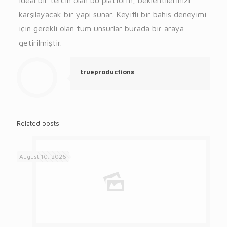
ideal bir tercih olan bu platform, beklentilerinizi
karşılayacak bir yapı sunar. Keyifli bir bahis deneyimi
için gerekli olan tüm unsurlar burada bir araya
getirilmiştir.
trueproductions
Related posts
August 10, 2026