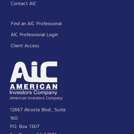
Contact AIC
Find an AIC Professional
AIC Professional Login
Client Access
American Investors Company
12667 Alcosta Blvd., Suite
160
P.O. Box 1307