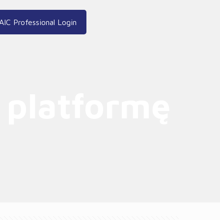
AIC Professional Login
 platformę