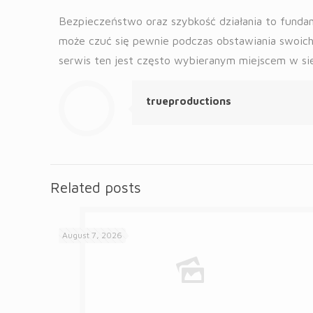
Bezpieczeństwo oraz szybkość działania to funda
może czuć się pewnie podczas obstawiania swoich 
serwis ten jest często wybieranym miejscem w sie
trueproductions
Related posts
August 7, 2026