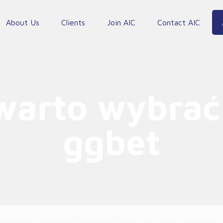
About Us
Clients
Join AIC
Contact AIC
warto wybrać
ggbet