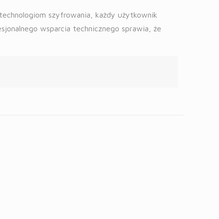
technologiom szyfrowania, każdy użytkownik
sjonalnego wsparcia technicznego sprawia, że