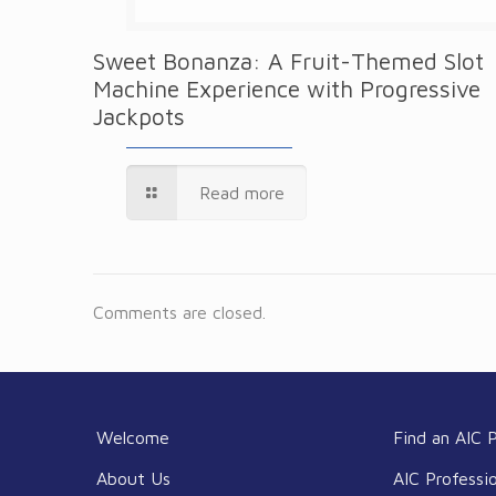
Sweet Bonanza: A Fruit-Themed Slot
Machine Experience with Progressive
Jackpots
Read more
Comments are closed.
Welcome
Find an AIC P
About Us
AIC Professi