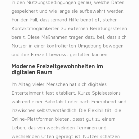
in den Nutzungsbedingungen genau, welche Daten
gespeichert und wie lange sie aufbewahrt werden.
Für den Fall, dass jemand Hilfe benötigt, stehen
Kontaktmöglichkeiten zu externen Beratungsstellen
bereit. Diese Maßnahmen tragen dazu bei, dass sich
Nutzer in einer kontrollierten Umgebung bewegen
und ihre Freizeit bewusst gestalten können.
Moderne Freizeitgewohnheiten im
digitalen Raum
Im Alltag vieler Menschen hat sich digitales
Entertainment fest etabliert. Kurze Spielsessions
während einer Bahnfahrt oder nach Feierabend sind
inzwischen selbstverständlich. Die Flexibilität, die
Online-Plattformen bieten, passt gut zu einem
Leben, das von wechselnden Terminen und
wechselnden Orten geprägt ist. Nutzer schätzen