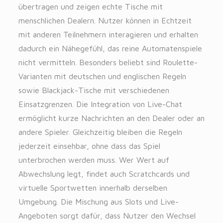
übertragen und zeigen echte Tische mit
menschlichen Dealern. Nutzer können in Echtzeit
mit anderen Teilnehmern interagieren und erhalten
dadurch ein Nähegefühl, das reine Automatenspiele
nicht vermitteln. Besonders beliebt sind Roulette-
Varianten mit deutschen und englischen Regeln
sowie Blackjack-Tische mit verschiedenen
Einsatzgrenzen. Die Integration von Live-Chat
ermöglicht kurze Nachrichten an den Dealer oder an
andere Spieler. Gleichzeitig bleiben die Regeln
jederzeit einsehbar, ohne dass das Spiel
unterbrochen werden muss. Wer Wert auf
Abwechslung legt, findet auch Scratchcards und
virtuelle Sportwetten innerhalb derselben
Umgebung. Die Mischung aus Slots und Live-
Angeboten sorgt dafür, dass Nutzer den Wechsel