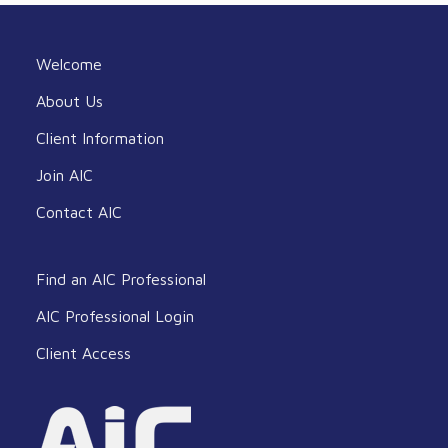
Welcome
About Us
Client Information
Join AIC
Contact AIC
Find an AIC Professional
AIC Professional Login
Client Access