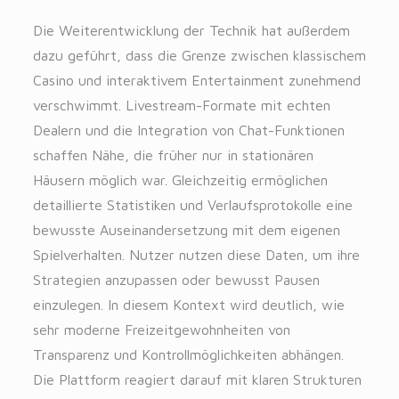
Die Weiterentwicklung der Technik hat außerdem
dazu geführt, dass die Grenze zwischen klassischem
Casino und interaktivem Entertainment zunehmend
verschwimmt. Livestream-Formate mit echten
Dealern und die Integration von Chat-Funktionen
schaffen Nähe, die früher nur in stationären
Häusern möglich war. Gleichzeitig ermöglichen
detaillierte Statistiken und Verlaufsprotokolle eine
bewusste Auseinandersetzung mit dem eigenen
Spielverhalten. Nutzer nutzen diese Daten, um ihre
Strategien anzupassen oder bewusst Pausen
einzulegen. In diesem Kontext wird deutlich, wie
sehr moderne Freizeitgewohnheiten von
Transparenz und Kontrollmöglichkeiten abhängen.
Die Plattform reagiert darauf mit klaren Strukturen