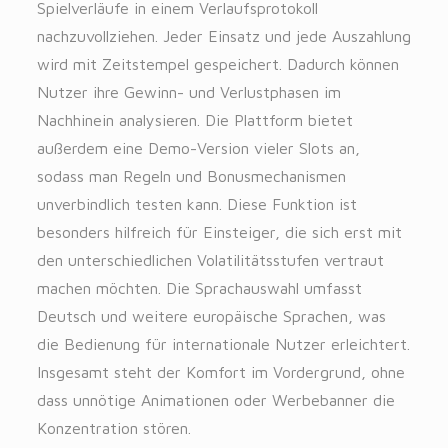
Spielverläufe in einem Verlaufsprotokoll
nachzuvollziehen. Jeder Einsatz und jede Auszahlung
wird mit Zeitstempel gespeichert. Dadurch können
Nutzer ihre Gewinn- und Verlustphasen im
Nachhinein analysieren. Die Plattform bietet
außerdem eine Demo-Version vieler Slots an,
sodass man Regeln und Bonusmechanismen
unverbindlich testen kann. Diese Funktion ist
besonders hilfreich für Einsteiger, die sich erst mit
den unterschiedlichen Volatilitätsstufen vertraut
machen möchten. Die Sprachauswahl umfasst
Deutsch und weitere europäische Sprachen, was
die Bedienung für internationale Nutzer erleichtert.
Insgesamt steht der Komfort im Vordergrund, ohne
dass unnötige Animationen oder Werbebanner die
Konzentration stören.