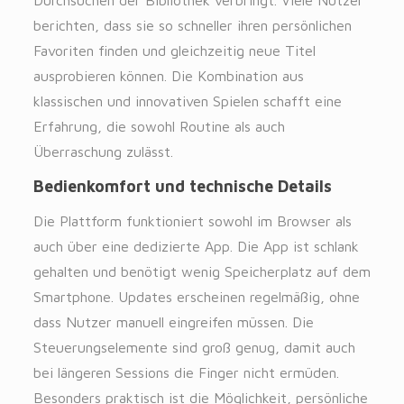
Durchsuchen der Bibliothek verbringt. Viele Nutzer
berichten, dass sie so schneller ihren persönlichen
Favoriten finden und gleichzeitig neue Titel
ausprobieren können. Die Kombination aus
klassischen und innovativen Spielen schafft eine
Erfahrung, die sowohl Routine als auch
Überraschung zulässt.
Bedienkomfort und technische Details
Die Plattform funktioniert sowohl im Browser als
auch über eine dedizierte App. Die App ist schlank
gehalten und benötigt wenig Speicherplatz auf dem
Smartphone. Updates erscheinen regelmäßig, ohne
dass Nutzer manuell eingreifen müssen. Die
Steuerungselemente sind groß genug, damit auch
bei längeren Sessions die Finger nicht ermüden.
Besonders praktisch ist die Möglichkeit, persönliche