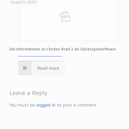
August 8, 2026
Die Informationen zu Chicken Road 2 als Glücksspielsoftware
Read more
Leave a Reply
You must be
logged in
to post a comment.