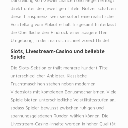
Darstellung von Gewinnchancen und Regeln erfolgt
direkt unter den jeweiligen Titeln. Nutzer schätzen
diese Transparenz, weil sie sofort eine realistische
Vorstellung vom Ablauf erhält. Insgesamt hinterlässt
die Oberfläche den Eindruck einer ausgereiften
Umgebung, in der man sich schnell zurechtfindet.
Slots, Livestream-Casino und beliebte
Spiele
Die Slots-Sektion enthält mehrere hundert Titel
unterschiedlicher Anbieter. Klassische
Fruchtmaschinen stehen neben modernen
Videoslots mit komplexen Bonusmechanismen. Viele
Spiele bieten unterschiedliche Volatilitätsstufen an,
sodass Spieler bewusst zwischen ruhigen und
spannungsgeladenen Runden wählen können. Die
Livestream-Casino-Inhalte werden in hoher Qualität