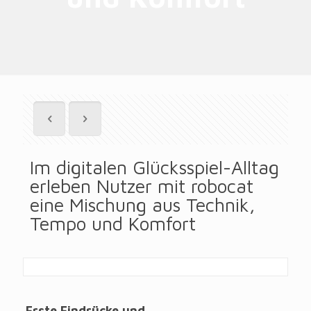
Im digitalen Glücksspiel-Alltag
erleben Nutzer mit robocat
eine Mischung aus Technik,
Tempo und Komfort
Erste Eindrücke und