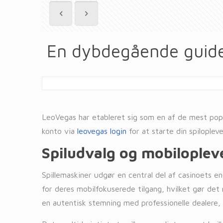
En dybdegående guide 
LeoVegas har etableret sig som en af de mest popul
konto via
leovegas login
for at starte din spiloplev
Spiludvalg og mobiloplev
Spillemaskiner udgør en central del af casinoets e
for deres mobilfokuserede tilgang, hvilket gør det
en autentisk stemning med professionelle dealere, d