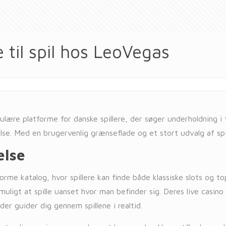
til spil hos LeoVegas
ære platforme for danske spillere, der søger underholdning i t
else. Med en brugervenlig grænseflade og et stort udvalg af sp
else
norme katalog, hvor spillere kan finde både klassiske slots og
 muligt at spille uanset hvor man befinder sig. Deres live casi
er guider dig gennem spillene i realtid.