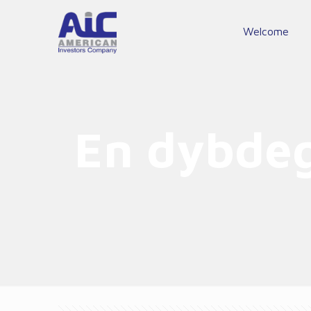
Welcome
En dybdeg