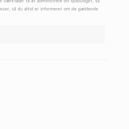
e værktøjer til at administrere dit spilbudget, så
nusser, så du altid er informeret om de gældende