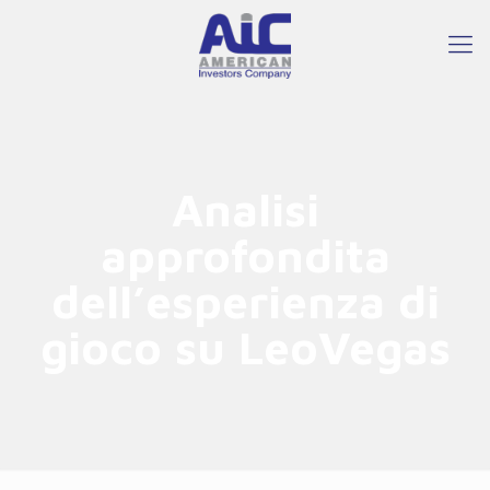
Analisi
approfondita
dell’esperienza di
gioco su LeoVegas