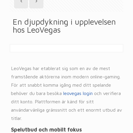
En djupdykning i upplevelsen
hos LeoVegas
LeoVegas har etablerat sig som en av de mest
framstående aktörerna inom modern online-gaming.
För att snabbt komma igång med ditt spelande
behöver du bara besöka
leovegas login
och verifiera
ditt konto. Plattformen är känd för sitt
användarvänliga gränssnitt och ett enormt utbud av
titlar.
Spelutbud och mobilt fokus