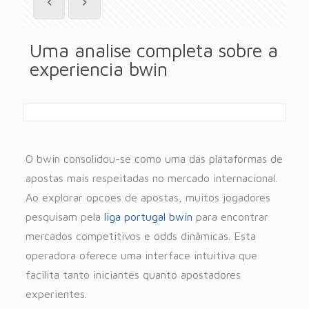
Uma analise completa sobre a
experiencia bwin
O bwin consolidou-se como uma das plataformas de
apostas mais respeitadas no mercado internacional.
Ao explorar opcoes de apostas, muitos jogadores
pesquisam pela
liga portugal bwin
para encontrar
mercados competitivos e odds dinâmicas. Esta
operadora oferece uma interface intuitiva que
facilita tanto iniciantes quanto apostadores
experientes.