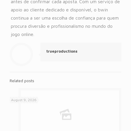
antes de confirmar cada aposta. Com um serviço de
apoio ao cliente dedicado e disponível, o bwin
continua a ser uma escolha de confiança para quem
procura diversão e profissionalismo no mundo do
jogo online.
trueproductions
Related posts
August 9, 2026