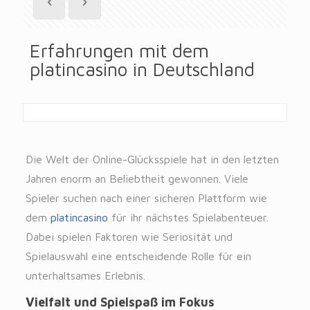
Erfahrungen mit dem
platincasino in Deutschland
Die Welt der Online-Glücksspiele hat in den letzten
Jahren enorm an Beliebtheit gewonnen. Viele
Spieler suchen nach einer sicheren Plattform wie
dem
platincasino
für ihr nächstes Spielabenteuer.
Dabei spielen Faktoren wie Seriosität und
Spielauswahl eine entscheidende Rolle für ein
unterhaltsames Erlebnis.
Vielfalt und Spielspaß im Fokus