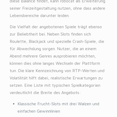
diese Balance findet, kann robocat als Erweiterung
seiner Freizeitgestaltung nutzen, ohne dass andere
Lebensbereiche darunter leiden.
Die Vielfalt der angebotenen Spiele trägt ebenso
zur Beliebtheit bei. Neben Slots finden sich
Roulette, Blackjack und spezielle Crash-Spiele, die
für Abwechslung sorgen. Nutzer, die an einem
Abend mehrere Genres ausprobieren möchten,
können dies ohne langes Wechseln der Plattform
tun. Die klare Kennzeichnung von RTP-Werten und
Volatilität hilft dabei, realistische Erwartungen zu
setzen. Eine Liste mit typischen Spielkategorien
verdeutlicht die Breite des Angebots:
Klassische Frucht-Slots mit drei Walzen und
einfachen Gewinnlinien