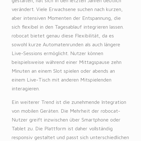
gestalten, hat sich in den letzten Jahren deutlich
verändert. Viele Erwachsene suchen nach kurzen,
aber intensiven Momenten der Entspannung, die
sich flexibel in den Tagesablauf integrieren lassen.
robocat bietet genau diese Flexibilität, da es
sowohl kurze Automatenrunden als auch längere
Live-Sessions ermöglicht. Nutzer können
beispielsweise während einer Mittagspause zehn
Minuten an einem Slot spielen oder abends an
einem Live-Tisch mit anderen Mitspielenden
interagieren.
Ein weiterer Trend ist die zunehmende Integration
von mobilen Geräten. Die Mehrheit der robocat-
Nutzer greift inzwischen über Smartphone oder
Tablet zu. Die Plattform ist daher vollständig
responsiv gestaltet und passt sich unterschiedlichen