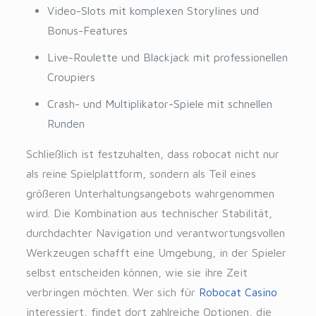
Video-Slots mit komplexen Storylines und
Bonus-Features
Live-Roulette und Blackjack mit professionellen
Croupiers
Crash- und Multiplikator-Spiele mit schnellen
Runden
Schließlich ist festzuhalten, dass robocat nicht nur
als reine Spielplattform, sondern als Teil eines
größeren Unterhaltungsangebots wahrgenommen
wird. Die Kombination aus technischer Stabilität,
durchdachter Navigation und verantwortungsvollen
Werkzeugen schafft eine Umgebung, in der Spieler
selbst entscheiden können, wie sie ihre Zeit
verbringen möchten. Wer sich für
Robocat Casino
interessiert, findet dort zahlreiche Optionen, die