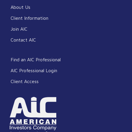
About Us
Client Information
Join AIC
Contact AIC
Find an AIC Professional
AIC Professional Login
Client Access