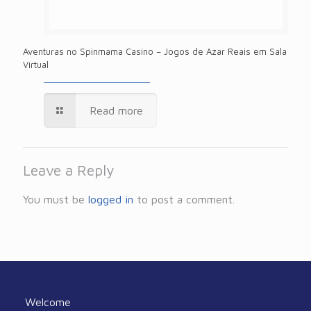
Aventuras no Spinmama Casino – Jogos de Azar Reais em Sala
Virtual
Read more
Leave a Reply
You must be
logged in
to post a comment.
Welcome