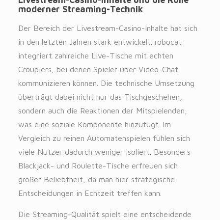
moderner Streaming-Technik
Der Bereich der Livestream-Casino-Inhalte hat sich
in den letzten Jahren stark entwickelt. robocat
integriert zahlreiche Live-Tische mit echten
Croupiers, bei denen Spieler über Video-Chat
kommunizieren können. Die technische Umsetzung
überträgt dabei nicht nur das Tischgeschehen,
sondern auch die Reaktionen der Mitspielenden,
was eine soziale Komponente hinzufügt. Im
Vergleich zu reinen Automatenspielen fühlen sich
viele Nutzer dadurch weniger isoliert. Besonders
Blackjack- und Roulette-Tische erfreuen sich
großer Beliebtheit, da man hier strategische
Entscheidungen in Echtzeit treffen kann.
Die Streaming-Qualität spielt eine entscheidende