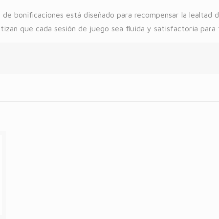
a de bonificaciones está diseñado para recompensar la lealtad
izan que cada sesión de juego sea fluida y satisfactoria para 