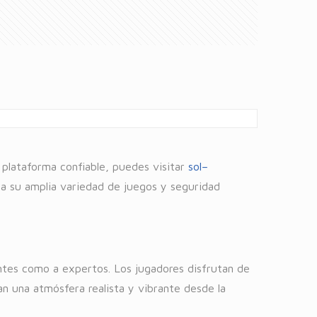
 plataforma confiable, puedes visitar
sol–
 a su amplia variedad de juegos y seguridad
iantes como a expertos. Los jugadores disfrutan de
n una atmósfera realista y vibrante desde la