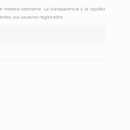
 de manera constante.
La transparencia y la rapidez
todos sus usuarios registrados.