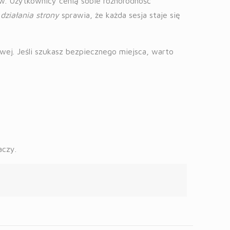
w. Użytkownicy cenią sobie różnorodność
działania strony
sprawia, że każda sesja staje się
ej. Jeśli szukasz bezpiecznego miejsca, warto
aczy.