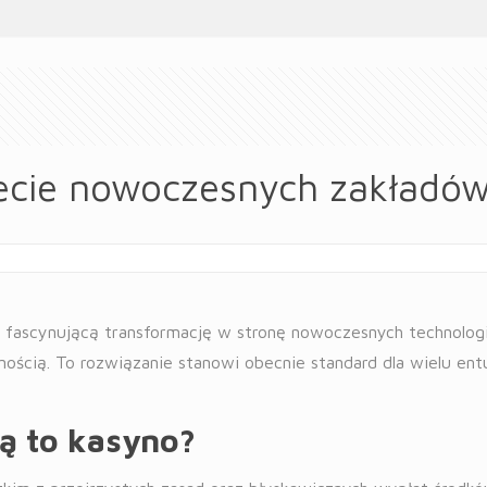
ecie nowoczesnych zakładó
e fascynującą transformację w stronę nowoczesnych technolog
nością. To rozwiązanie stanowi obecnie standard dla wielu en
ą to kasyno?