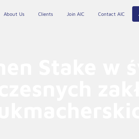
About Us
Clients
Join AIC
Contact AIC
en Stake w ś
czesnych zak
ukmacherski