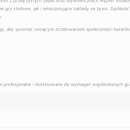
kim z przejrzystych zasad oraz błyskawicznych wypłat środkó
ne gry stołowe, jak i emocjonujące zakłady na żywo.
Szybkość 
.
gi, aby sprostać rosnącym oczekiwaniom społeczności hazardow
łni profesjonalne i dostosowane do wymagań współczesnych gr