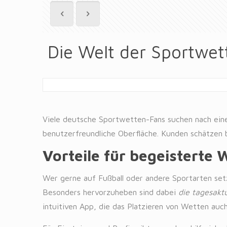
Die Welt der Sportwett
Viele deutsche Sportwetten-Fans suchen nach einer
benutzerfreundliche Oberfläche. Kunden schätzen b
Vorteile für begeisterte
Wer gerne auf Fußball oder andere Sportarten set
Besonders hervorzuheben sind dabei
die tagesakt
intuitiven App, die das Platzieren von Wetten auc