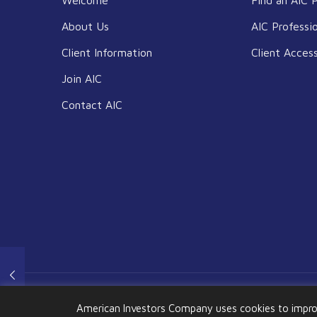
Welcome
Find an AIC P
About Us
AIC Professi
Client Information
Client Acces
Join AIC
Contact AIC
American Investors Company uses cookies to improve