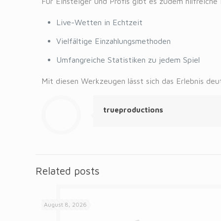
Für Einsteiger und Profis gibt es zudem hilfreiche
Live-Wetten in Echtzeit
Vielfältige Einzahlungsmethoden
Umfangreiche Statistiken zu jedem Spiel
Mit diesen Werkzeugen lässt sich das Erlebnis deu
trueproductions
Related posts
August 8, 2026