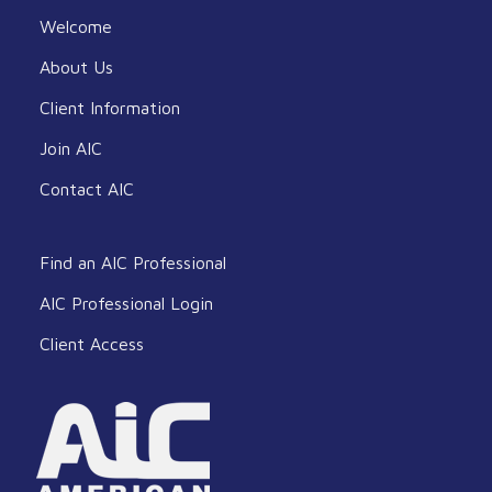
Welcome
About Us
Client Information
Join AIC
Contact AIC
Find an AIC Professional
AIC Professional Login
Client Access