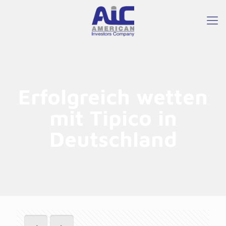
Erfolgreich wetten
mit Tipico in
Deutschland