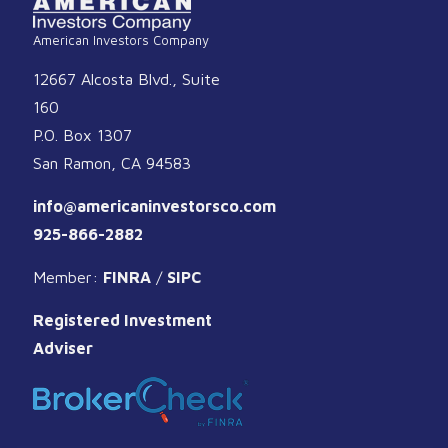
American Investors Company
12667 Alcosta Blvd., Suite
160
P.O. Box 1307
San Ramon, CA 94583
info@americaninvestorsco.com
925-866-2882
Member:
FINRA
/
SIPC
Registered Investment
Adviser