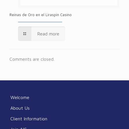
Reinas de Oro en el Liraspin Casino
Read more
Comments are closed.
Welcome
About Us
Client Information