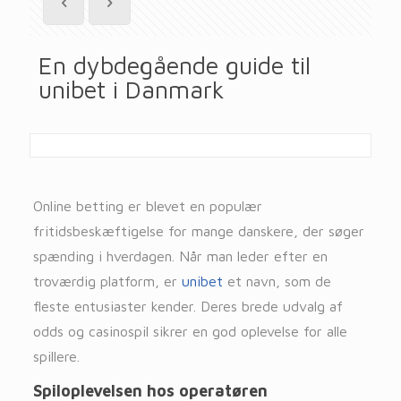
En dybdegående guide til
unibet i Danmark
Online betting er blevet en populær
fritidsbeskæftigelse for mange danskere, der søger
spænding i hverdagen. Når man leder efter en
troværdig platform, er
unibet
et navn, som de
fleste entusiaster kender. Deres brede udvalg af
odds og casinospil sikrer en god oplevelse for alle
spillere.
Spiloplevelsen hos operatøren