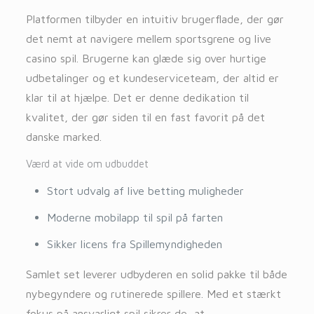
Platformen tilbyder en intuitiv brugerflade, der gør
det nemt at navigere mellem sportsgrene og live
casino spil. Brugerne kan glæde sig over hurtige
udbetalinger og et kundeserviceteam, der altid er
klar til at hjælpe. Det er denne dedikation til
kvalitet, der gør siden til en fast favorit på det
danske marked.
Værd at vide om udbuddet
Stort udvalg af live betting muligheder
Moderne mobilapp til spil på farten
Sikker licens fra Spillemyndigheden
Samlet set leverer udbyderen en solid pakke til både
nybegyndere og rutinerede spillere. Med et stærkt
fokus på ansvarligt spil sikrer de, at