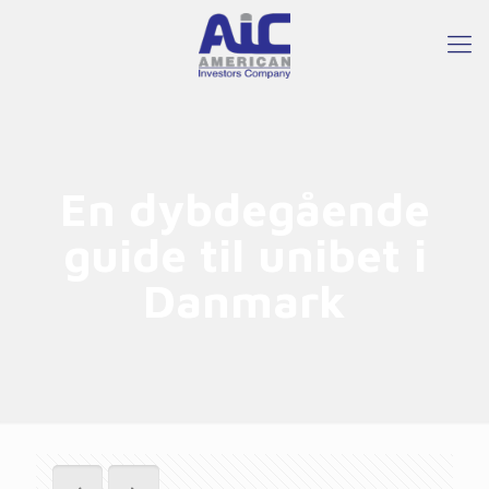
En dybdegående
guide til unibet i
Danmark