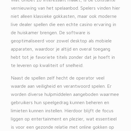
vernieuwing van het spelaanbod. Spelers vinden hier
niet alleen klassieke gokkasten, maar ook moderne
live dealer spellen die een echte casino ervaring in
de huiskamer brengen. De software is
geoptimaliseerd voor zowel desktop als mobiele
apparaten, waardoor je altijd en overal toegang
hebt tot je favoriete titels zonder dat je hoeft in
te leveren op kwaliteit of snelheid.
Naast de spellen zelf hecht de operator veel
waarde aan veiligheid en verantwoord spelen. Er
worden diverse hulpmiddelen aangeboden waarmee
gebruikers hun speelgedrag kunnen beheren en
limieten kunnen instellen. Hierdoor blijft de focus
liggen op entertainment en plezier, wat essentieel
is voor een gezonde relatie met online gokken op