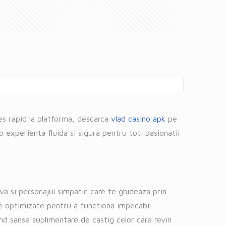
es rapid la platforma, descarca
vlad casino apk
pe
o experienta fluida si sigura pentru toti pasionatii
va si personajul simpatic care te ghideaza prin
te optimizate pentru a functiona impecabil
nd sanse suplimentare de castig celor care revin