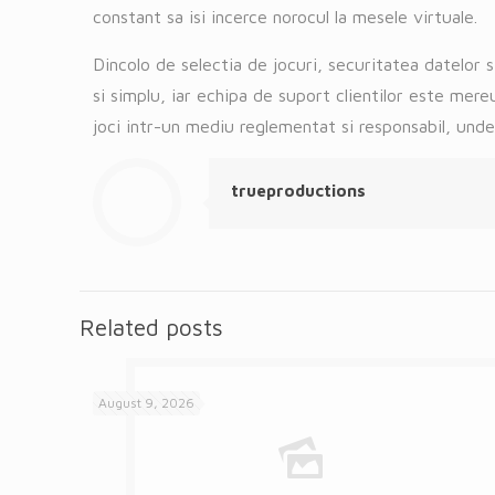
constant sa isi incerce norocul la mesele virtuale.
Dincolo de selectia de jocuri, securitatea datelor s
si simplu, iar echipa de suport clientilor este mere
joci intr-un mediu reglementat si responsabil, unde
trueproductions
Related posts
August 9, 2026