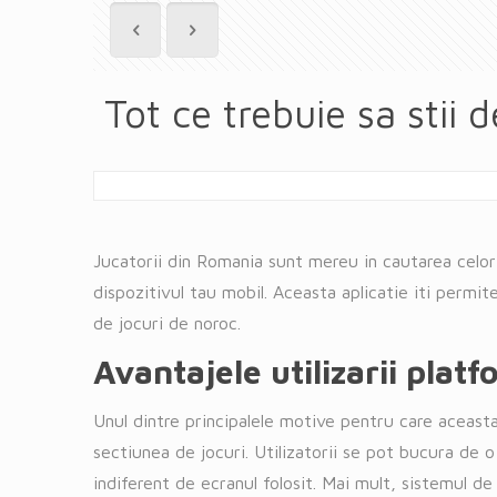
Tot ce trebuie sa stii 
Jucatorii din Romania sunt mereu in cautarea celor 
dispozitivul tau mobil. Aceasta aplicatie iti permit
de jocuri de noroc.
Avantajele utilizarii platf
Unul dintre principalele motive pentru care aceast
sectiunea de jocuri. Utilizatorii se pot bucura de
indiferent de ecranul folosit. Mai mult, sistemul d