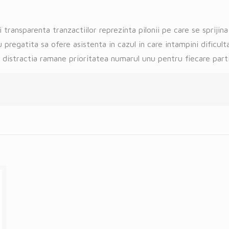
i transparenta tranzactiilor reprezinta pilonii pe care se spriji
u pregatita sa ofere asistenta in cazul in care intampini dificul
 distractia ramane prioritatea numarul unu pentru fiecare parti