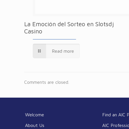
La Emoción del Sorteo en Slotsdj
Casino
Read more
Comments are closed.
Welcome
Find an AIC P
About Us
AIC Professi