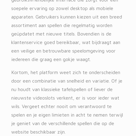
soepele ervaring op zowel desktop als mobiele
apparaten. Gebruikers kunnen kiezen uit een breed
assortiment aan spellen die regelmatig worden
geüpdatet met nieuwe titels. Bovendien is de
klantenservice goed bereikbaar, wat bijdraagt aan
een veilige en betrouwbare speelomgeving voor
iedereen die graag een gokje waagt.
Kortom, het platform weet zich te onderscheiden
door een combinatie van snelheid en variatie. Of je
nu houdt van klassieke tafelspellen of liever de
nieuwste videoslots verkent, er is voor ieder wat
wils. Vergeet echter nooit om verantwoord te
spelen en je eigen limieten in acht te nemen terwijl
je geniet van de verschillende spellen die op de
website beschikbaar zijn.