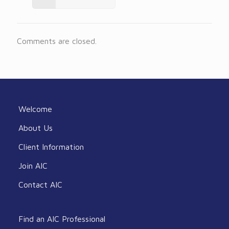
Comments are closed.
Welcome
About Us
Client Information
Join AIC
Contact AIC
Find an AIC Professional