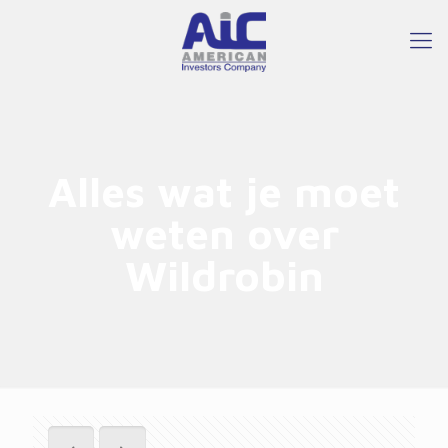
Alles wat je moet
weten over
Wildrobin