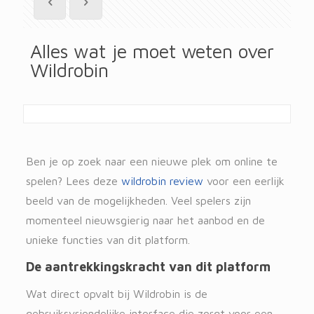
Alles wat je moet weten over
Wildrobin
Ben je op zoek naar een nieuwe plek om online te
spelen? Lees deze
wildrobin review
voor een eerlijk
beeld van de mogelijkheden. Veel spelers zijn
momenteel nieuwsgierig naar het aanbod en de
unieke functies van dit platform.
De aantrekkingskracht van dit platform
Wat direct opvalt bij Wildrobin is de
gebruiksvriendelijke interface die zorgt voor een