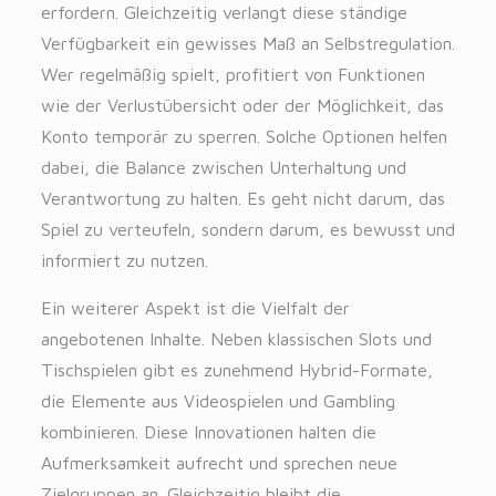
erfordern. Gleichzeitig verlangt diese ständige
Verfügbarkeit ein gewisses Maß an Selbstregulation.
Wer regelmäßig spielt, profitiert von Funktionen
wie der Verlustübersicht oder der Möglichkeit, das
Konto temporär zu sperren. Solche Optionen helfen
dabei, die Balance zwischen Unterhaltung und
Verantwortung zu halten. Es geht nicht darum, das
Spiel zu verteufeln, sondern darum, es bewusst und
informiert zu nutzen.
Ein weiterer Aspekt ist die Vielfalt der
angebotenen Inhalte. Neben klassischen Slots und
Tischspielen gibt es zunehmend Hybrid-Formate,
die Elemente aus Videospielen und Gambling
kombinieren. Diese Innovationen halten die
Aufmerksamkeit aufrecht und sprechen neue
Zielgruppen an. Gleichzeitig bleibt die