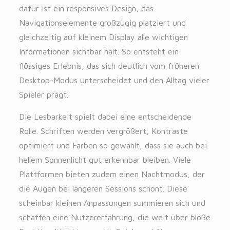
dafür ist ein responsives Design, das
Navigationselemente großzügig platziert und
gleichzeitig auf kleinem Display alle wichtigen
Informationen sichtbar hält. So entsteht ein
flüssiges Erlebnis, das sich deutlich vom früheren
Desktop-Modus unterscheidet und den Alltag vieler
Spieler prägt.
Die Lesbarkeit spielt dabei eine entscheidende
Rolle. Schriften werden vergrößert, Kontraste
optimiert und Farben so gewählt, dass sie auch bei
hellem Sonnenlicht gut erkennbar bleiben. Viele
Plattformen bieten zudem einen Nachtmodus, der
die Augen bei längeren Sessions schont. Diese
scheinbar kleinen Anpassungen summieren sich und
schaffen eine Nutzererfahrung, die weit über bloße