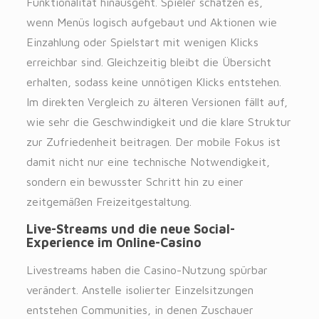
Funktionalität hinausgeht. Spieler schätzen es,
wenn Menüs logisch aufgebaut und Aktionen wie
Einzahlung oder Spielstart mit wenigen Klicks
erreichbar sind. Gleichzeitig bleibt die Übersicht
erhalten, sodass keine unnötigen Klicks entstehen.
Im direkten Vergleich zu älteren Versionen fällt auf,
wie sehr die Geschwindigkeit und die klare Struktur
zur Zufriedenheit beitragen. Der mobile Fokus ist
damit nicht nur eine technische Notwendigkeit,
sondern ein bewusster Schritt hin zu einer
zeitgemäßen Freizeitgestaltung.
Live-Streams und die neue Social-
Experience im Online-Casino
Livestreams haben die Casino-Nutzung spürbar
verändert. Anstelle isolierter Einzelsitzungen
entstehen Communities, in denen Zuschauer