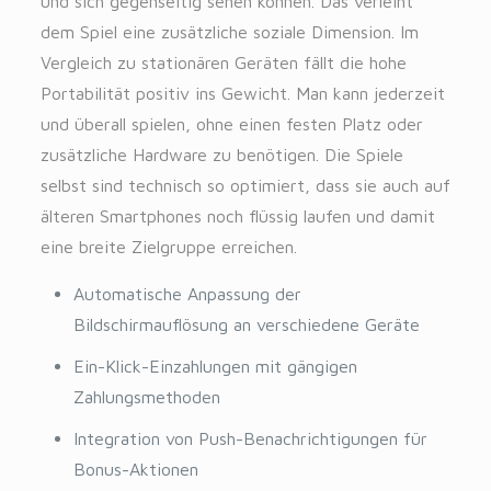
und sich gegenseitig sehen können. Das verleiht
dem Spiel eine zusätzliche soziale Dimension. Im
Vergleich zu stationären Geräten fällt die hohe
Portabilität positiv ins Gewicht. Man kann jederzeit
und überall spielen, ohne einen festen Platz oder
zusätzliche Hardware zu benötigen. Die Spiele
selbst sind technisch so optimiert, dass sie auch auf
älteren Smartphones noch flüssig laufen und damit
eine breite Zielgruppe erreichen.
Automatische Anpassung der
Bildschirmauflösung an verschiedene Geräte
Ein-Klick-Einzahlungen mit gängigen
Zahlungsmethoden
Integration von Push-Benachrichtigungen für
Bonus-Aktionen