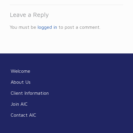
Leave a Reply
You must be
logged in
to post a comment.
Welcome
About Us
Client Information
Join AIC
Contact AIC