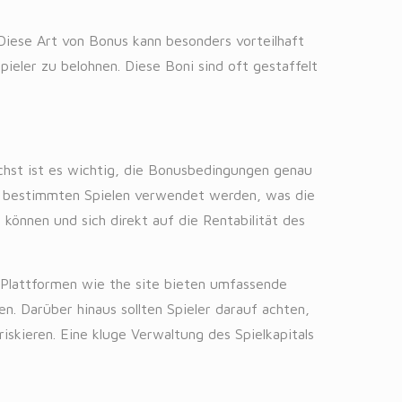
 Diese Art von Bonus kann besonders vorteilhaft
ieler zu belohnen. Diese Boni sind oft gestaffelt
chst ist es wichtig, die Bonusbedingungen genau
auf bestimmten Spielen verwendet werden, was die
 können und sich direkt auf die Rentabilität des
 Plattformen wie the site bieten umfassende
n. Darüber hinaus sollten Spieler darauf achten,
iskieren. Eine kluge Verwaltung des Spielkapitals