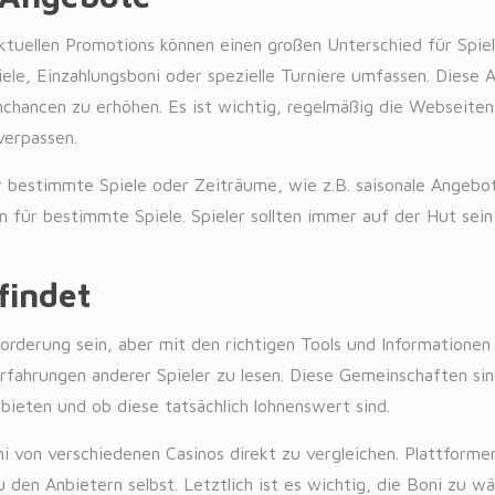
ktuellen Promotions können einen großen Unterschied für Spiel
iele, Einzahlungsboni oder spezielle Turniere umfassen. Diese
nnchancen zu erhöhen. Es ist wichtig, regelmäßig die Webseit
verpassen.
r bestimmte Spiele oder Zeiträume, wie z.B. saisonale Angebo
n für bestimmte Spiele. Spieler sollten immer auf der Hut sei
findet
derung sein, aber mit den richtigen Tools und Informationen w
ahrungen anderer Spieler zu lesen. Diese Gemeinschaften sin
bieten und ob diese tatsächlich lohnenswert sind.
 von verschiedenen Casinos direkt zu vergleichen. Plattformen
en Anbietern selbst. Letztlich ist es wichtig, die Boni zu wä