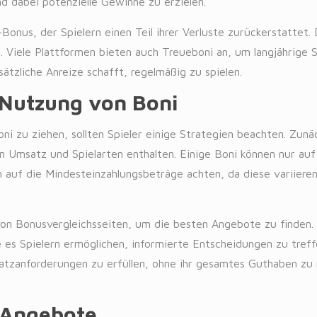
d dabei potenzielle Gewinne zu erzielen.
Bonus, der Spielern einen Teil ihrer Verluste zurückerstattet.
 Viele Plattformen bieten auch Treueboni an, um langjährige Sp
ätzliche Anreize schafft, regelmäßig zu spielen.
 Nutzung von Boni
 zu ziehen, sollten Spieler einige Strategien beachten. Zunä
 an Umsatz und Spielarten enthalten. Einige Boni können nur 
ch auf die Mindesteinzahlungsbeträge achten, da diese variieren
 von Bonusvergleichsseiten, um die besten Angebote zu finden.
 es Spielern ermöglichen, informierte Entscheidungen zu treffe
atzanforderungen zu erfüllen, ohne ihr gesamtes Guthaben zu r
 Angebote