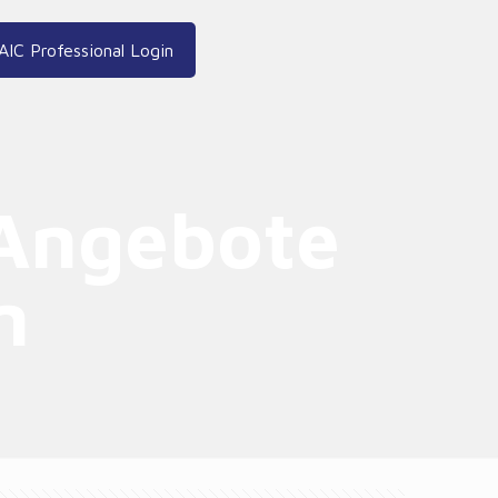
AIC Professional Login
 Angebote
n