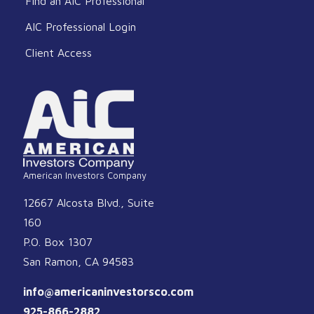
Find an AIC Professional
AIC Professional Login
Client Access
American Investors Company
12667 Alcosta Blvd., Suite
160
P.O. Box 1307
San Ramon, CA 94583
info@americaninvestorsco.com
925-866-2882