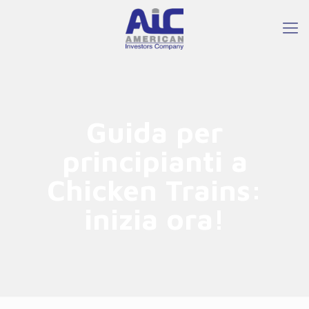
Guida per
principianti a
Chicken Trains:
inizia ora!