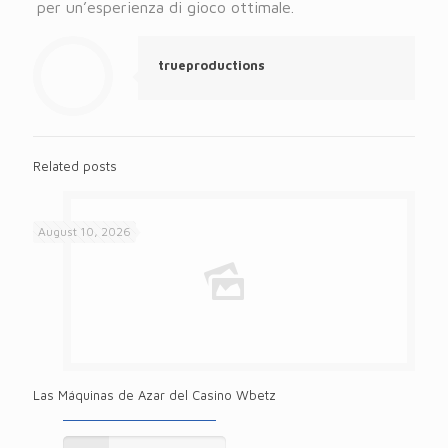
per un’esperienza di gioco ottimale.
trueproductions
Related posts
August 10, 2026
Las Máquinas de Azar del Casino Wbetz