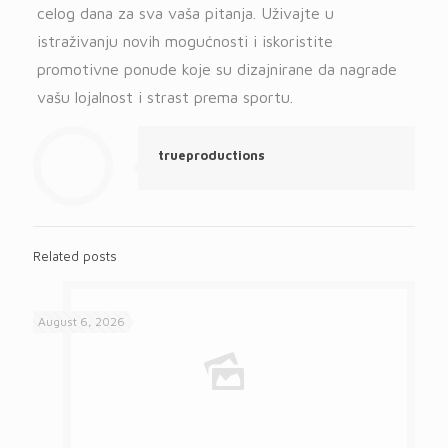
celog dana za sva vaša pitanja. Uživajte u
istraživanju novih mogućnosti i iskoristite
promotivne ponude koje su dizajnirane da nagrade
vašu lojalnost i strast prema sportu.
trueproductions
Related posts
August 6, 2026