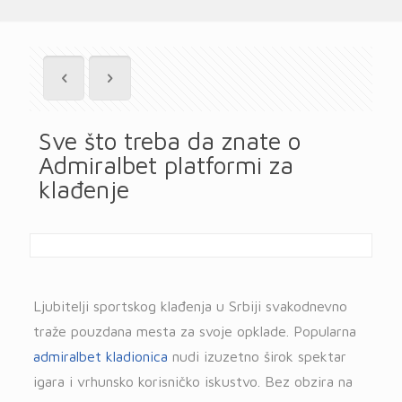
Sve što treba da znate o
Admiralbet platformi za
klađenje
Ljubitelji sportskog klađenja u Srbiji svakodnevno
traže pouzdana mesta za svoje opklade. Popularna
admiralbet kladionica
nudi izuzetno širok spektar
igara i vrhunsko korisničko iskustvo. Bez obzira na