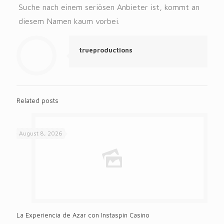
Suche nach einem seriösen Anbieter ist, kommt an
diesem Namen kaum vorbei.
trueproductions
Related posts
August 8, 2026
La Experiencia de Azar con Instaspin Casino