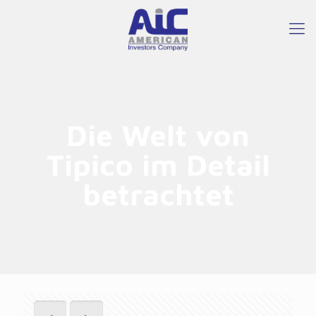
Die Welt von
Tipico im Detail
betrachtet