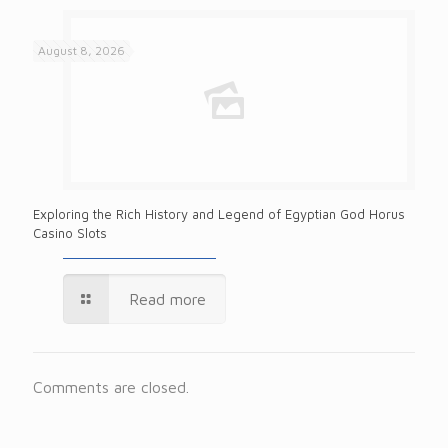
August 8, 2026
Exploring the Rich History and Legend of Egyptian God Horus
Casino Slots
Read more
Comments are closed.