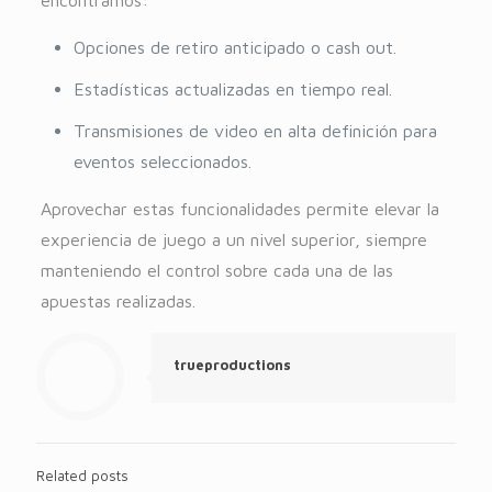
encontramos:
Opciones de retiro anticipado o cash out.
Estadísticas actualizadas en tiempo real.
Transmisiones de video en alta definición para
eventos seleccionados.
Aprovechar estas funcionalidades permite elevar la
experiencia de juego a un nivel superior, siempre
manteniendo el control sobre cada una de las
apuestas realizadas.
trueproductions
Related posts