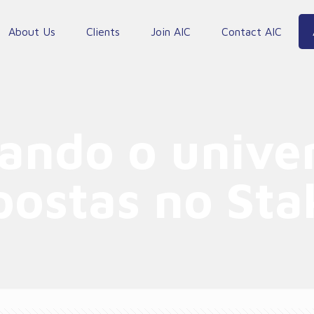
About Us
Clients
Join AIC
Contact AIC
ando o unive
postas no Sta