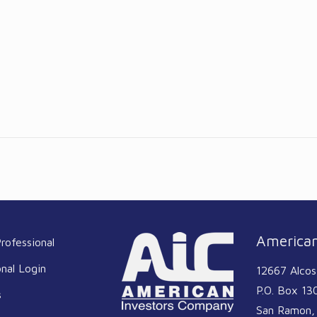
o
American
rofessional
onal Login
12667 Alcos
P.O. Box 13
s
San Ramon,