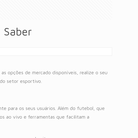
a Saber
as opções de mercado disponíveis, realize o seu
do setor esportivo.
nte para os seus usuários. Além do futebol, que
os ao vivo e ferramentas que facilitam a