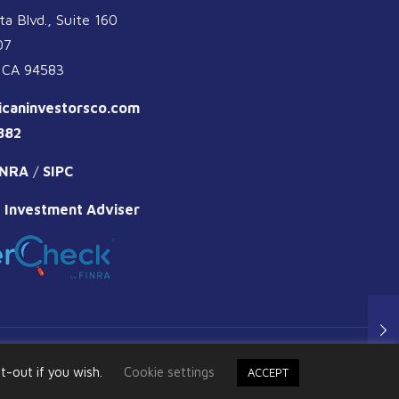
ta Blvd., Suite 160
07
 CA 94583
icaninvestorsco.com
882
INRA
/
SIPC
 Investment Adviser
t-out if you wish.
Cookie settings
ACCEPT