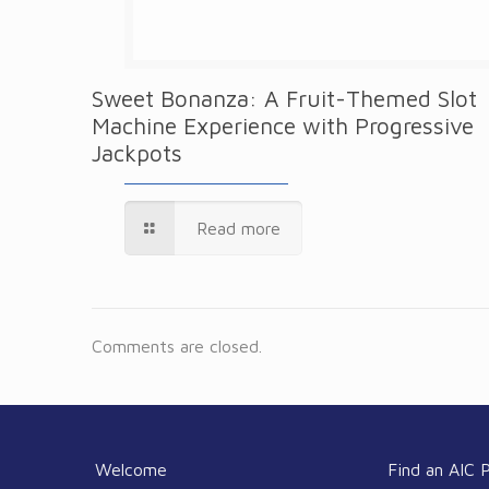
Sweet Bonanza: A Fruit-Themed Slot
Machine Experience with Progressive
Jackpots
Read more
Comments are closed.
Welcome
Find an AIC P