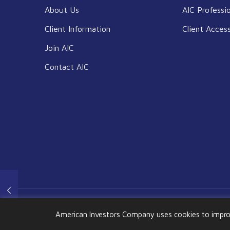
About Us
AIC Professi
Client Information
Client Acces
Join AIC
Contact AIC
American Investors Company uses cookies to improve