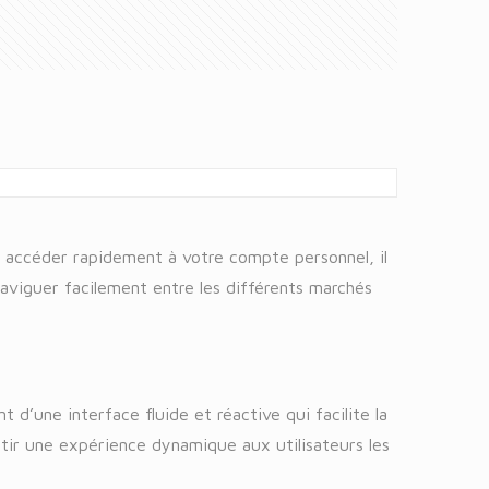
r accéder rapidement à votre compte personnel, il
aviguer facilement entre les différents marchés
 d’une interface fluide et réactive qui facilite la
tir une expérience dynamique aux utilisateurs les