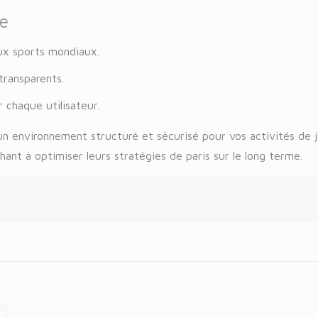
ce
ux sports mondiaux.
transparents.
 chaque utilisateur.
n environnement structuré et sécurisé pour vos activités de jeu
ant à optimiser leurs stratégies de paris sur le long terme.