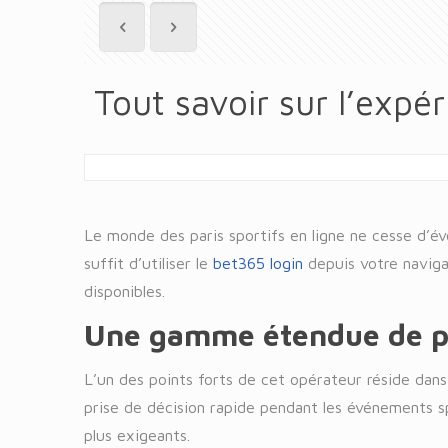
Tout savoir sur l’expé
Le monde des paris sportifs en ligne ne cesse d’é
suffit d’utiliser le
bet365 login
depuis votre naviga
disponibles.
Une gamme étendue de pa
L’un des points forts de cet opérateur réside dans 
prise de décision rapide pendant les événements s
plus exigeants.