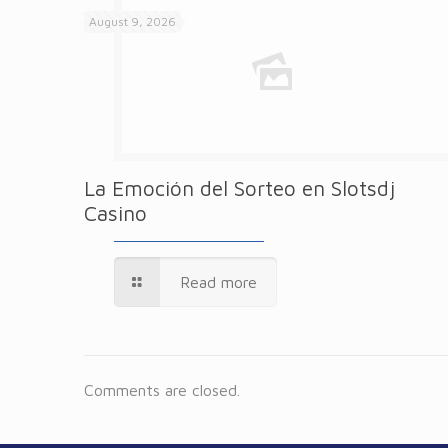
August 9, 2026
La Emoción del Sorteo en Slotsdj
Casino
Read more
Comments are closed.