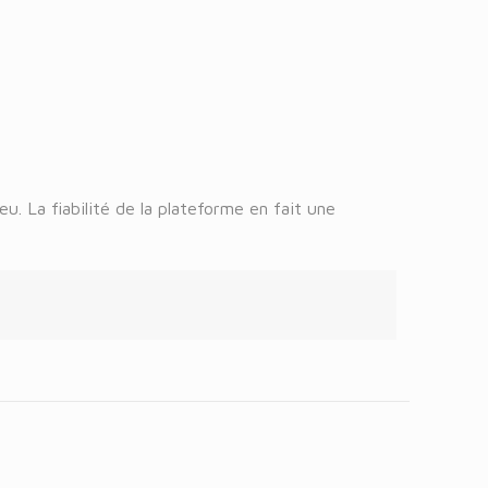
. La fiabilité de la plateforme en fait une