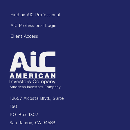
Find an AIC Professional
AIC Professional Login
Client Access
American Investors Company
12667 Alcosta Blvd., Suite
160
P.O. Box 1307
San Ramon, CA 94583