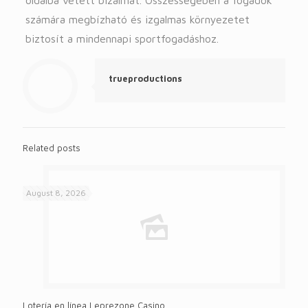
oldalba vetett bizalmat. Összességében a fogadók
számára megbízható és izgalmas környezetet
biztosít a mindennapi sportfogadáshoz.
trueproductions
Related posts
August 8, 2026
Lotería en línea Leprezone Casino