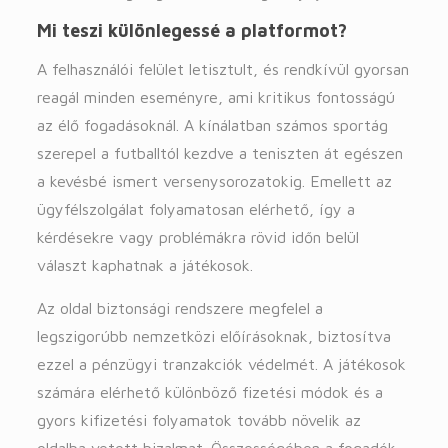
Mi teszi különlegessé a platformot?
A felhasználói felület letisztult, és rendkívül gyorsan
reagál minden eseményre, ami kritikus fontosságú
az élő fogadásoknál. A kínálatban számos sportág
szerepel a futballtól kezdve a teniszten át egészen
a kevésbé ismert versenysorozatokig. Emellett az
ügyfélszolgálat folyamatosan elérhető, így a
kérdésekre vagy problémákra rövid időn belül
választ kaphatnak a játékosok.
Az oldal biztonsági rendszere megfelel a
legszigorúbb nemzetközi előírásoknak, biztosítva
ezzel a pénzügyi tranzakciók védelmét. A játékosok
számára elérhető különböző fizetési módok és a
gyors kifizetési folyamatok tovább növelik az