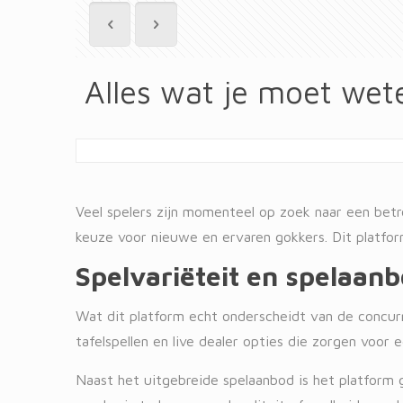
Alles wat je moet wet
Veel spelers zijn momenteel op zoek naar een betr
keuze voor nieuwe en ervaren gokkers. Dit platform
Spelvariëteit en spelaan
Wat dit platform echt onderscheidt van de concurr
tafelspellen en live dealer opties die zorgen voor
Naast het uitgebreide spelaanbod is het platform 