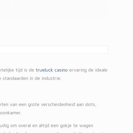
elijke tijd is de
trueluck casino
ervaring de ideale
 standaarden in de industrie.
eten van een grote verscheidenheid aan slots,
 woonkamer.
udig om overal en altijd een gokje te wagen