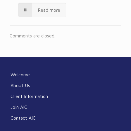
Read more
Comments are closed.
Welcome
About Us
Client Information
Join AIC
Contact AIC