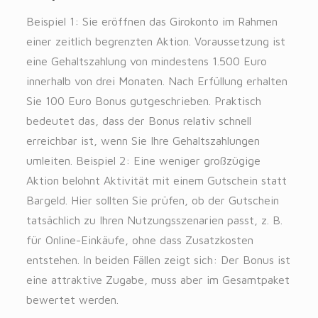
Beispiel 1: Sie eröffnen das Girokonto im Rahmen
einer zeitlich begrenzten Aktion. Voraussetzung ist
eine Gehaltszahlung von mindestens 1.500 Euro
innerhalb von drei Monaten. Nach Erfüllung erhalten
Sie 100 Euro Bonus gutgeschrieben. Praktisch
bedeutet das, dass der Bonus relativ schnell
erreichbar ist, wenn Sie Ihre Gehaltszahlungen
umleiten. Beispiel 2: Eine weniger großzügige
Aktion belohnt Aktivität mit einem Gutschein statt
Bargeld. Hier sollten Sie prüfen, ob der Gutschein
tatsächlich zu Ihren Nutzungsszenarien passt, z. B.
für Online-Einkäufe, ohne dass Zusatzkosten
entstehen. In beiden Fällen zeigt sich: Der Bonus ist
eine attraktive Zugabe, muss aber im Gesamtpaket
bewertet werden.