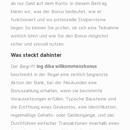
als nur Geld auf dem Konto. In diesem Beitrag
klären wir, was der Bonus bedeutet, wie er
funktioniert und wo potenzielle Stolpersteine
liegen. So können Sie prüfen, ob sich eine Teilnahme
wirklich lohnt und wie Sie den Bonus möglichst
sicher und sinnvoll nutzen.
Was steckt dahinter
Der Begriff
ing diba willkommensbonus
beschreibt in der Regel eine zeitlich begrenzte
Aktion der Bank, bei der Neukunden eine
Bonuszahlung erhalten, wenn sie bestimmte
Voraussetzungen erfüllen. Typische Bausteine sind
die Eröffnung eines Girokontos, eine Identifikation,
regelmäßige Gehalts- oder Geldeingänge, und das
Durchführen einfacher Transaktionen innerhalb eines