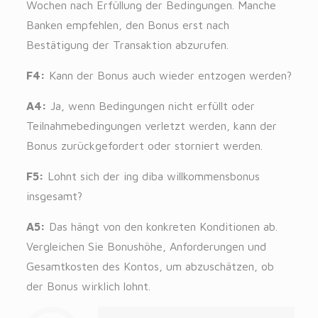
Wochen nach Erfüllung der Bedingungen. Manche
Banken empfehlen, den Bonus erst nach
Bestätigung der Transaktion abzurufen.
F4:
Kann der Bonus auch wieder entzogen werden?
A4:
Ja, wenn Bedingungen nicht erfüllt oder
Teilnahmebedingungen verletzt werden, kann der
Bonus zurückgefordert oder storniert werden.
F5:
Lohnt sich der ing diba willkommensbonus
insgesamt?
A5:
Das hängt von den konkreten Konditionen ab.
Vergleichen Sie Bonushöhe, Anforderungen und
Gesamtkosten des Kontos, um abzuschätzen, ob
der Bonus wirklich lohnt.