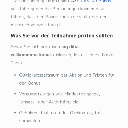
Transaktionen geknüpft sind.
AXE CASINO Bonus
Verstöße gegen die Bedingungen können dazu
führen, dass der Bonus zurückgezahlt oder der
Anspruch verwehrt wird.
Was Sie vor der Teilnahme prüfen sollten
Bevor Sie sich auf einen
ing diba
willkommensbonus
einlassen, lohnt sich ein kurzer
Check:
Gültigkeitszeitraum der Aktion und Fristen für
den Bonus
Voraussetzungen wie Mindesteingänge,
Umsatz- oder Aktivitätsziele
Gebührenstrukturen des Girokontos, falls
vorhanden