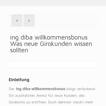
ing diba willkommensbonus
Was neue Girokunden wissen
sollten
Einleitung
Der
ing diba willkommensbonus
klingt verlockend:
Ein zusätzlicher Anreiz für neue Kunden, das
Girokonto zu eröffnen. Doch dahinter steckt mehr